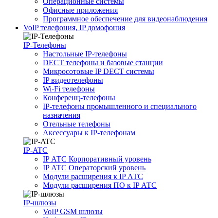
Операционные системы
Офисные приложения
Программное обеспечение для видеонаблюдения
VoIP телефония, IP домофония
IP-Телефоны
Настольные IP-телефоны
DECT телефоны и базовые станции
Микросотовые IP DECT системы
IP видеотелефоны
Wi-Fi телефоны
Конференц-телефоны
IP-телефоны промышленного и специального
назначения
Отельные телефоны
Аксессуары к IP-телефонам
IP-ATC
IP АТС Корпоративный уровень
IP АТС Операторский уровень
Модули расширения к IP АТС
Модули расширения ПО к IP АТС
IP-шлюзы
VoIP GSM шлюзы