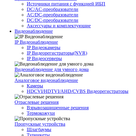
Источники питания c функцией ИБП
DC/AC-преобразователи
AC/DC-преобразователи
DC/DC-преобразователи
Аксессуары и комплектующие
Видеонаблюдение
IP Видеонаблюдение
IP Видеокамеры
IP Видеорегистраторы(NVR)
IP Видеосерверы
Видеонаблюдение для умного дома
Аналоговое видеонаблюдение
Камеры
HDCVI/HDTVI/AHD/CVBS Видеорегистраторы
Отраслевые решения
Взрывозащищенные решения
Термокожухи
Пропускные устройства
Шлагбаумы
Турникеты