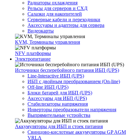
Радиаторы охлаждения
Рельсы для серверов и СХД
Салазки для накопителей
Серверные кабели и переходники
Аксессуары и адаптеры для сервера
Видеокарты
KVM, Терминалы управления
NFV платформы
Электропитание
Источники бесперебойного питания ИБП (UPS)
Line-Interactive ИБП (UPS)
ИБП с двойным преобразованием (On-line)
Off-line ИБП (UPS)
Блоки батарей для ИБП (UPS)
Аксессуары для ИБП (UPS)
Стабилизаторы напряжения
Инверторы преобразователи напряжения
Выпрямительные устройства
Аккумуляторы для ИБП и стоек питания
Свинцово-кислотные аккумуляторы GP AGM
VRLA