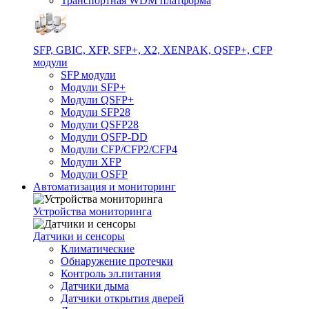
Транспортная WDM платформа
SFP, GBIC, XFP, SFP+, X2, XENPAK, QSFP+, CFP
модули
SFP модули
Модули SFP+
Модули QSFP+
Модули SFP28
Модули QSFP28
Модули QSFP-DD
Модули CFP/CFP2/CFP4
Модули XFP
Модули OSFP
Автоматизация и мониторинг
Устройства мониторинга
Датчики и сенсоры
Климатические
Обнаружение протечки
Контроль эл.питания
Датчики дыма
Датчики открытия дверей