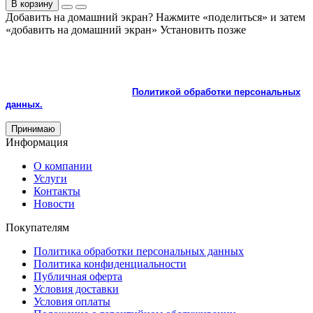
В корзину
Добавить на домашний экран?
Нажмите «поделиться» и затем
«добавить на домашний экран»
Установить
позже
На сайте используются cookie и сервисы аналитики для
корректной работы и улучшения качества обслуживания.
Продолжая пользоваться сайтом, вы соглашаетесь с
использованием cookie и с
Политикой обработки персональных
данных.
Принимаю
Информация
О компании
Услуги
Контакты
Новости
Покупателям
Политика обработки персональных данных
Политика конфиденциальности
Публичная оферта
Условия доставки
Условия оплаты