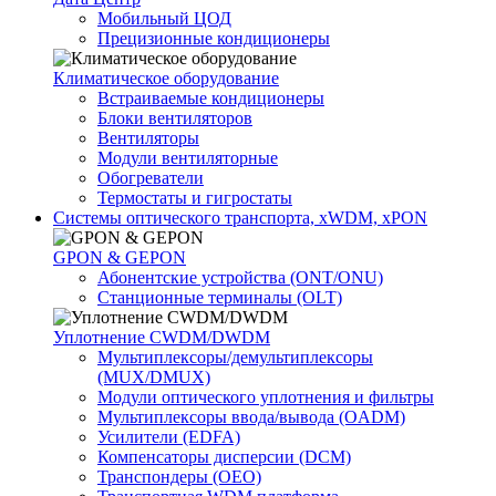
Мобильный ЦОД
Прецизионные кондиционеры
Климатичeское оборудование
Встраиваемые кондиционеры
Блоки вентиляторов
Вентиляторы
Модули вентиляторные
Обогреватели
Термостаты и гигростаты
Системы оптического транспорта, xWDM, xPON
GPON & GEPON
Абонентские устройства (ONT/ONU)
Станционные терминалы (OLT)
Уплотнение CWDM/DWDM
Мультиплексоры/демультиплексоры
(MUX/DMUX)
Модули оптического уплотнения и фильтры
Мультиплексоры ввода/вывода (OADM)
Усилители (EDFA)
Компенсаторы дисперсии (DCM)
Транспондеры (OEO)