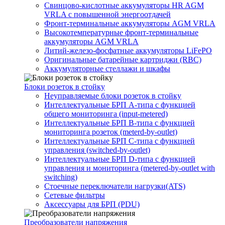
Свинцово-кислотные аккумуляторы HR AGM
VRLA с повышенной энергоотдачей
Фронт-терминальные аккумуляторы AGM VRLA
Высокотемпературные фронт-терминальные
аккумуляторы AGM VRLA
Литий-железо-фосфатные аккумуляторы LiFePO
Оригинальные батарейные картриджи (RBC)
Аккумуляторные стеллажи и шкафы
Блоки розеток в стойку
Неуправляемые блоки розеток в стойку
Интеллектуальные БРП А-типа с функцией
общего мониторинга (input-metered)
Интеллектуальные БРП B-типа с функцией
мониторинга розеток (meterd-by-outlet)
Интеллектуальные БРП C-типа с функцией
управления (switched-by-outlet)
Интеллектуальные БРП D-типа с функцией
управления и мониторинга (metered-by-outlet with
switching)
Стоечные переключатели нагрузки(ATS)
Сетевые фильтры
Аксессуары для БРП (PDU)
Преобразователи напряжения