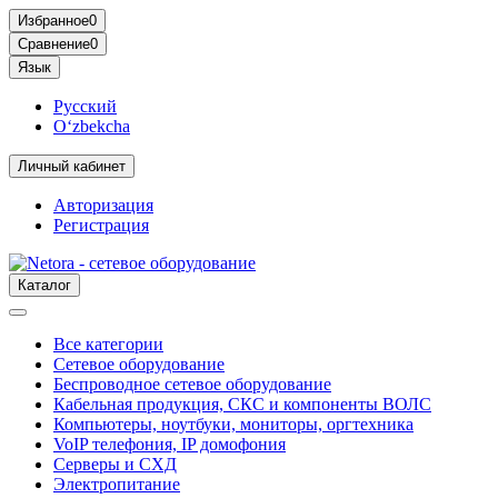
Избранное
0
Сравнение
0
Язык
Русский
O‘zbekcha
Личный кабинет
Авторизация
Регистрация
Каталог
Все категории
Сетевое оборудование
Беспроводное сетевое оборудование
Кабельная продукция, СКС и компоненты ВОЛС
Компьютеры, ноутбуки, мониторы, оргтехника
VoIP телефония, IP домофония
Серверы и СХД
Электропитание