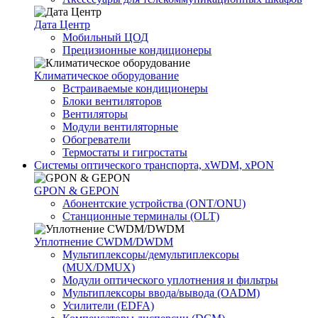
Дата Центр
Мобильный ЦОД
Прецизионные кондиционеры
Климатичeское оборудование
Встраиваемые кондиционеры
Блоки вентиляторов
Вентиляторы
Модули вентиляторные
Обогреватели
Термостаты и гигростаты
Системы оптического транспорта, xWDM, xPON
GPON & GEPON
Абонентские устройства (ONT/ONU)
Станционные терминалы (OLT)
Уплотнение CWDM/DWDM
Мультиплексоры/демультиплексоры
(MUX/DMUX)
Модули оптического уплотнения и фильтры
Мультиплексоры ввода/вывода (OADM)
Усилители (EDFA)