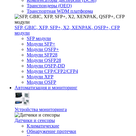
Компенсаторы дисперсии (DCM)
Транспондеры (OEO)
Транспортная WDM платформа
SFP, GBIC, XFP, SFP+, X2, XENPAK, QSFP+, CFP
модули
SFP модули
Модули SFP+
Модули QSFP+
Модули SFP28
Модули QSFP28
Модули QSFP-DD
Модули CFP/CFP2/CFP4
Модули XFP
Модули OSFP
Автоматизация и мониторинг
Устройства мониторинга
Датчики и сенсоры
Климатические
Обнаружение протечки