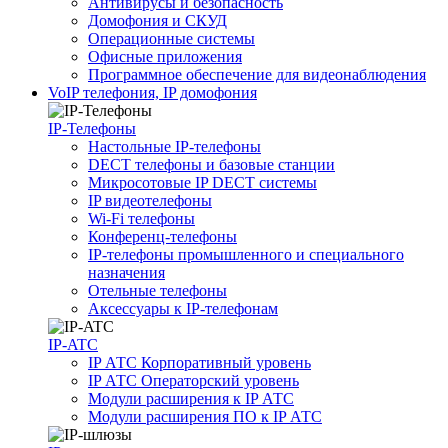
Антивирусы и безопасность
Домофония и СКУД
Операционные системы
Офисные приложения
Программное обеспечение для видеонаблюдения
VoIP телефония, IP домофония
IP-Телефоны
Настольные IP-телефоны
DECT телефоны и базовые станции
Микросотовые IP DECT системы
IP видеотелефоны
Wi-Fi телефоны
Конференц-телефоны
IP-телефоны промышленного и специального
назначения
Отельные телефоны
Аксессуары к IP-телефонам
IP-ATC
IP АТС Корпоративный уровень
IP АТС Операторский уровень
Модули расширения к IP АТС
Модули расширения ПО к IP АТС