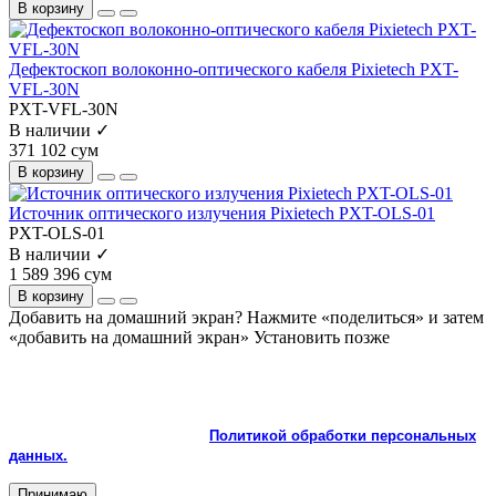
В корзину
Дефектоскоп волоконно-оптического кабеля Pixietech PXT-
VFL-30N
PXT-VFL-30N
В наличии ✓
371 102 сум
В корзину
Источник оптического излучения Pixietech PXT-OLS-01
PXT-OLS-01
В наличии ✓
1 589 396 сум
В корзину
Добавить на домашний экран?
Нажмите «поделиться» и затем
«добавить на домашний экран»
Установить
позже
На сайте используются cookie и сервисы аналитики для
корректной работы и улучшения качества обслуживания.
Продолжая пользоваться сайтом, вы соглашаетесь с
использованием cookie и с
Политикой обработки персональных
данных.
Принимаю