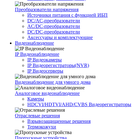
Преобразователи напряжения
Источники питания c функцией ИБП
DC/AC-преобразователи
AC/DC-преобразователи
DC/DC-преобразователи
Аксессуары и комплектующие
Видеонаблюдение
IP Видеонаблюдение
IP Видеокамеры
IP Видеорегистраторы(NVR)
IP Видеосерверы
Видеонаблюдение для умного дома
Аналоговое видеонаблюдение
Камеры
HDCVI/HDTVI/AHD/CVBS Видеорегистраторы
Отраслевые решения
Взрывозащищенные решения
Термокожухи
Пропускные устройства