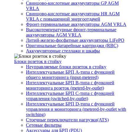
Свинцово-кислотные аккумуляторы GP AGM
VRLA
Свинцово-кислотные аккумуляторы HR AGM
VRLA с повышенной энергоотдачей
Фронт-терминальные аккумуляторы AGM VRLA
Высокотемпературные фронт-терминальные
аккумуляторы AGM VRLA
Литий-железо-фосфатные аккумуляторы LiFePO
Оригинальные батарейные картриджи (RBC)
Аккумуляторные стеллажи и шкафы
Блоки розеток в стойку
Неуправляемые блоки розеток в стойку
Интеллектуальные БРП А-типа с функцией
общего мониторинга (input-metered)
Интеллектуальные БРП B-типа с функцией
мониторинга розеток (meterd-by-outlet)
Интеллектуальные БРП C-типа с функцией
управления (switched-by-outlet)
Интеллектуальные БРП D-типа с функцией
управления и мониторинга (metered-by-outlet with
switching)
Стоечные переключатели нагрузки(ATS)
Сетевые фильтры
Аксессуары для БРП (PDU)