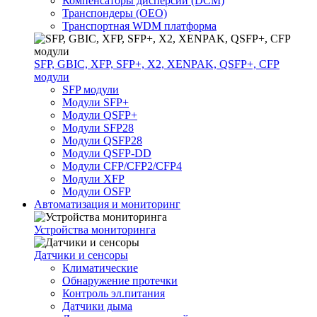
Компенсаторы дисперсии (DCM)
Транспондеры (OEO)
Транспортная WDM платформа
SFP, GBIC, XFP, SFP+, X2, XENPAK, QSFP+, CFP
модули
SFP модули
Модули SFP+
Модули QSFP+
Модули SFP28
Модули QSFP28
Модули QSFP-DD
Модули CFP/CFP2/CFP4
Модули XFP
Модули OSFP
Автоматизация и мониторинг
Устройства мониторинга
Датчики и сенсоры
Климатические
Обнаружение протечки
Контроль эл.питания
Датчики дыма