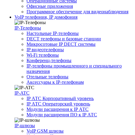
Операционные системы
Офисные приложения
Программное обеспечение для видеонаблюдения
VoIP телефония, IP домофония
IP-Телефоны
Настольные IP-телефоны
DECT телефоны и базовые станции
Микросотовые IP DECT системы
IP видеотелефоны
Wi-Fi телефоны
Конференц-телефоны
IP-телефоны промышленного и специального
назначения
Отельные телефоны
Аксессуары к IP-телефонам
IP-ATC
IP АТС Корпоративный уровень
IP АТС Операторский уровень
Модули расширения к IP АТС
Модули расширения ПО к IP АТС
IP-шлюзы
VoIP GSM шлюзы