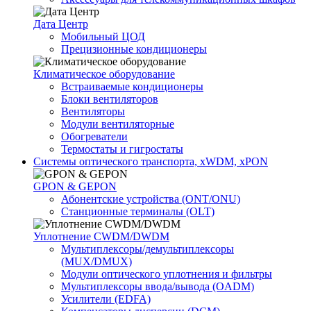
Дата Центр
Мобильный ЦОД
Прецизионные кондиционеры
Климатичeское оборудование
Встраиваемые кондиционеры
Блоки вентиляторов
Вентиляторы
Модули вентиляторные
Обогреватели
Термостаты и гигростаты
Системы оптического транспорта, xWDM, xPON
GPON & GEPON
Абонентские устройства (ONT/ONU)
Станционные терминалы (OLT)
Уплотнение CWDM/DWDM
Мультиплексоры/демультиплексоры
(MUX/DMUX)
Модули оптического уплотнения и фильтры
Мультиплексоры ввода/вывода (OADM)
Усилители (EDFA)