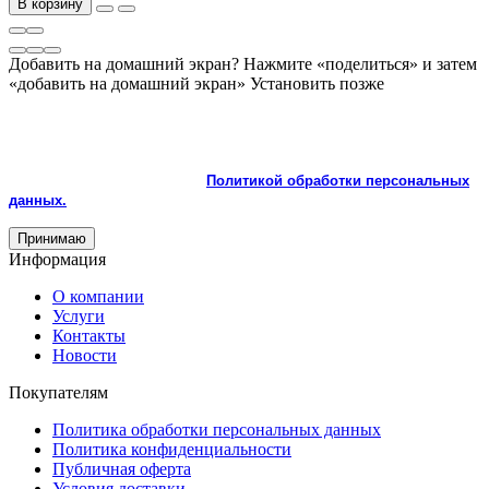
В корзину
Добавить на домашний экран?
Нажмите «поделиться» и затем
«добавить на домашний экран»
Установить
позже
На сайте используются cookie и сервисы аналитики для
корректной работы и улучшения качества обслуживания.
Продолжая пользоваться сайтом, вы соглашаетесь с
использованием cookie и с
Политикой обработки персональных
данных.
Принимаю
Информация
О компании
Услуги
Контакты
Новости
Покупателям
Политика обработки персональных данных
Политика конфиденциальности
Публичная оферта
Условия доставки