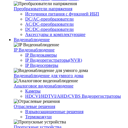
Преобразователи напряжения
Источники питания c функцией ИБП
DC/AC-преобразователи
AC/DC-преобразователи
DC/DC-преобразователи
Аксессуары и комплектующие
Видеонаблюдение
IP Видеонаблюдение
IP Видеокамеры
IP Видеорегистраторы(NVR)
IP Видеосерверы
Видеонаблюдение для умного дома
Аналоговое видеонаблюдение
Камеры
HDCVI/HDTVI/AHD/CVBS Видеорегистраторы
Отраслевые решения
Взрывозащищенные решения
Термокожухи
Пропускные устройства