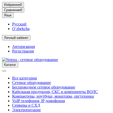
Избранное
0
Сравнение
0
Язык
Русский
O‘zbekcha
Личный кабинет
Авторизация
Регистрация
Каталог
Все категории
Сетевое оборудование
Беспроводное сетевое оборудование
Кабельная продукция, СКС и компоненты ВОЛС
Компьютеры, ноутбуки, мониторы, оргтехника
VoIP телефония, IP домофония
Серверы и СХД
Электропитание