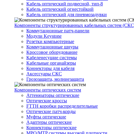
Кабель оптический подвесной, тип-8
Кабель оптический огнестойкий
Кабель оптический для пневмозадувки
Компоненты структурированных кабельных систем (СКС
Коммутационные патч-панели
Модули Keystone
Розетки компьютерные
Коммутационные шнуры
Кроссовое оборудование
Кабеленесущие системы
Кабельные органайзеры
Коннекторы для кабеля
Аксессуары СКС
Грозозащита, молниезащита
Компоненты оптических систем
Аттенюаторы оптические
Оптические кроссы
FTTH коробки распределительные
Оптические патч-корды
Муфты оптические
Адаптеры оптические
Коннекторы оптические
MPO/MTP системы высокой плотности