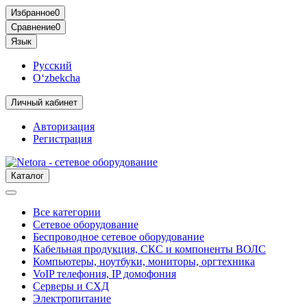
Избранное
0
Сравнение
0
Язык
Русский
O‘zbekcha
Личный кабинет
Авторизация
Регистрация
Каталог
Все категории
Сетевое оборудование
Беспроводное сетевое оборудование
Кабельная продукция, СКС и компоненты ВОЛС
Компьютеры, ноутбуки, мониторы, оргтехника
VoIP телефония, IP домофония
Серверы и СХД
Электропитание