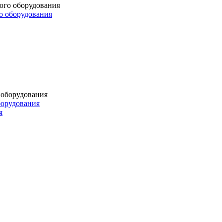
о оборудования
борудования
я