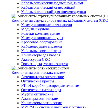
Кабель оптический подвесной, тип-8
Кабель оптический огнестойкий
Кабель оптический для пневмозадувки
Компоненты структурированных кабельных систем (СКС
Коммутационные патч-панели
Модули Keystone
Розетки компьютерные
Коммутационные шнуры
Кроссовое оборудование
Кабеленесущие системы
Кабельные органайзеры
Коннекторы для кабеля
Аксессуары СКС
Грозозащита, молниезащита
Компоненты оптических систем
Аттенюаторы оптические
Оптические кроссы
FTTH коробки распределительные
Оптические патч-корды
Муфты оптические
Адаптеры оптические
Коннекторы оптические
MPO/MTP системы высокой плотности