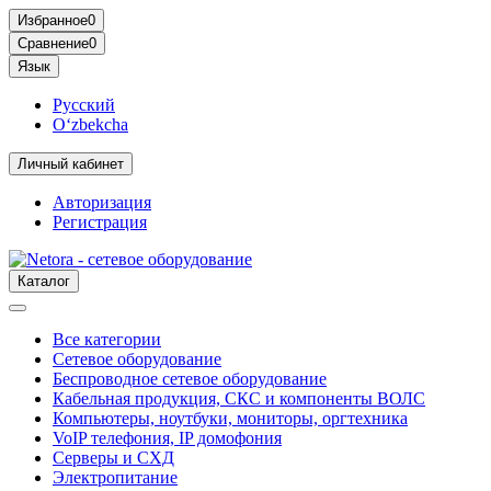
Избранное
0
Сравнение
0
Язык
Русский
O‘zbekcha
Личный кабинет
Авторизация
Регистрация
Каталог
Все категории
Сетевое оборудование
Беспроводное сетевое оборудование
Кабельная продукция, СКС и компоненты ВОЛС
Компьютеры, ноутбуки, мониторы, оргтехника
VoIP телефония, IP домофония
Серверы и СХД
Электропитание