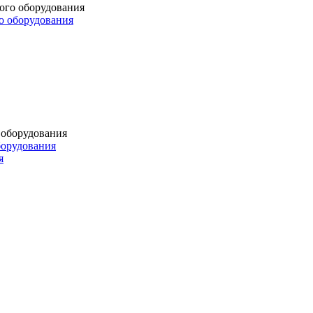
о оборудования
борудования
я