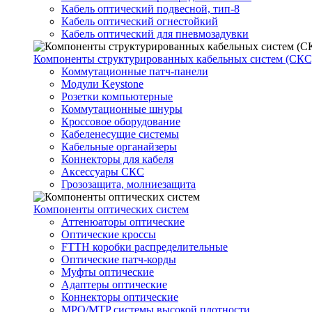
Кабель оптический подвесной, тип-8
Кабель оптический огнестойкий
Кабель оптический для пневмозадувки
Компоненты структурированных кабельных систем (СКС
Коммутационные патч-панели
Модули Keystone
Розетки компьютерные
Коммутационные шнуры
Кроссовое оборудование
Кабеленесущие системы
Кабельные органайзеры
Коннекторы для кабеля
Аксессуары СКС
Грозозащита, молниезащита
Компоненты оптических систем
Аттенюаторы оптические
Оптические кроссы
FTTH коробки распределительные
Оптические патч-корды
Муфты оптические
Адаптеры оптические
Коннекторы оптические
MPO/MTP системы высокой плотности