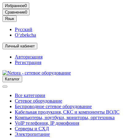
Избранное
0
Сравнение
0
Язык
Русский
O‘zbekcha
Личный кабинет
Авторизация
Регистрация
Каталог
Все категории
Сетевое оборудование
Беспроводное сетевое оборудование
Кабельная продукция, СКС и компоненты ВОЛС
Компьютеры, ноутбуки, мониторы, оргтехника
VoIP телефония, IP домофония
Серверы и СХД
Электропитание