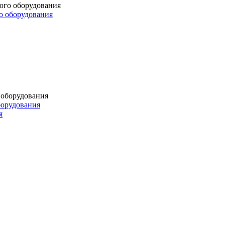
о оборудования
борудования
я