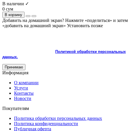
В наличии ✓
0 сум
В корзину
Добавить на домашний экран?
Нажмите «поделиться» и затем
«добавить на домашний экран»
Установить
позже
На сайте используются cookie и сервисы аналитики для
корректной работы и улучшения качества обслуживания.
Продолжая пользоваться сайтом, вы соглашаетесь с
использованием cookie и с
Политикой обработки персональных
данных.
Принимаю
Информация
О компании
Услуги
Контакты
Новости
Покупателям
Политика обработки персональных данных
Политика конфиденциальности
Публичная оферта