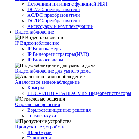
Источники питания c функцией ИБП
DC/AC-преобразователи
AC/DC-преобразователи
DC/DC-преобразователи
Аксессуары и комплектующие
Видеонаблюдение
IP Видеонаблюдение
IP Видеокамеры
IP Видеорегистраторы(NVR)
IP Видеосерверы
Видеонаблюдение для умного дома
Аналоговое видеонаблюдение
Камеры
HDCVI/HDTVI/AHD/CVBS Видеорегистраторы
Отраслевые решения
Взрывозащищенные решения
Термокожухи
Пропускные устройства
Шлагбаумы
Турникеты