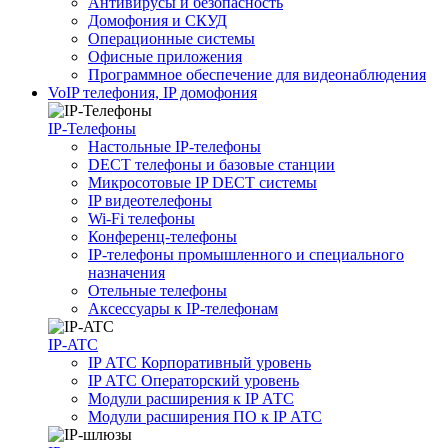
Антивирусы и безопасность
Домофония и СКУД
Операционные системы
Офисные приложения
Программное обеспечение для видеонаблюдения
VoIP телефония, IP домофония
IP-Телефоны
Настольные IP-телефоны
DECT телефоны и базовые станции
Микросотовые IP DECT системы
IP видеотелефоны
Wi-Fi телефоны
Конференц-телефоны
IP-телефоны промышленного и специального
назначения
Отельные телефоны
Аксессуары к IP-телефонам
IP-ATC
IP АТС Корпоративный уровень
IP АТС Операторский уровень
Модули расширения к IP АТС
Модули расширения ПО к IP АТС