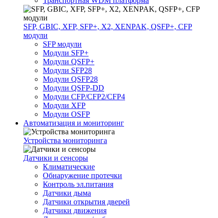
Транспортная WDM платформа
SFP, GBIC, XFP, SFP+, X2, XENPAK, QSFP+, CFP
модули
SFP модули
Модули SFP+
Модули QSFP+
Модули SFP28
Модули QSFP28
Модули QSFP-DD
Модули CFP/CFP2/CFP4
Модули XFP
Модули OSFP
Автоматизация и мониторинг
Устройства мониторинга
Датчики и сенсоры
Климатические
Обнаружение протечки
Контроль эл.питания
Датчики дыма
Датчики открытия дверей
Датчики движения