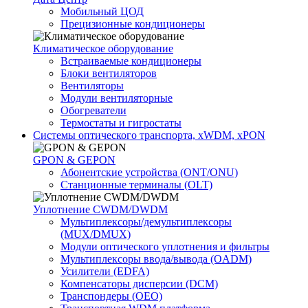
Мобильный ЦОД
Прецизионные кондиционеры
Климатичeское оборудование
Встраиваемые кондиционеры
Блоки вентиляторов
Вентиляторы
Модули вентиляторные
Обогреватели
Термостаты и гигростаты
Системы оптического транспорта, xWDM, xPON
GPON & GEPON
Абонентские устройства (ONT/ONU)
Станционные терминалы (OLT)
Уплотнение CWDM/DWDM
Мультиплексоры/демультиплексоры
(MUX/DMUX)
Модули оптического уплотнения и фильтры
Мультиплексоры ввода/вывода (OADM)
Усилители (EDFA)
Компенсаторы дисперсии (DCM)
Транспондеры (OEO)