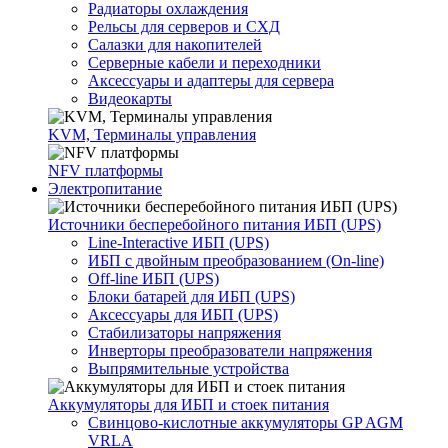
Радиаторы охлаждения
Рельсы для серверов и СХД
Салазки для накопителей
Серверные кабели и переходники
Аксессуары и адаптеры для сервера
Видеокарты
KVM, Терминалы управления
NFV платформы
Электропитание
Источники бесперебойного питания ИБП (UPS)
Line-Interactive ИБП (UPS)
ИБП с двойным преобразованием (On-line)
Off-line ИБП (UPS)
Блоки батарей для ИБП (UPS)
Аксессуары для ИБП (UPS)
Стабилизаторы напряжения
Инверторы преобразователи напряжения
Выпрямительные устройства
Аккумуляторы для ИБП и стоек питания
Свинцово-кислотные аккумуляторы GP AGM
VRLA