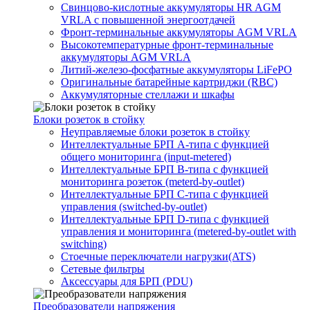
Свинцово-кислотные аккумуляторы HR AGM
VRLA с повышенной энергоотдачей
Фронт-терминальные аккумуляторы AGM VRLA
Высокотемпературные фронт-терминальные
аккумуляторы AGM VRLA
Литий-железо-фосфатные аккумуляторы LiFePO
Оригинальные батарейные картриджи (RBC)
Аккумуляторные стеллажи и шкафы
Блоки розеток в стойку
Неуправляемые блоки розеток в стойку
Интеллектуальные БРП А-типа с функцией
общего мониторинга (input-metered)
Интеллектуальные БРП B-типа с функцией
мониторинга розеток (meterd-by-outlet)
Интеллектуальные БРП C-типа с функцией
управления (switched-by-outlet)
Интеллектуальные БРП D-типа с функцией
управления и мониторинга (metered-by-outlet with
switching)
Стоечные переключатели нагрузки(ATS)
Сетевые фильтры
Аксессуары для БРП (PDU)
Преобразователи напряжения