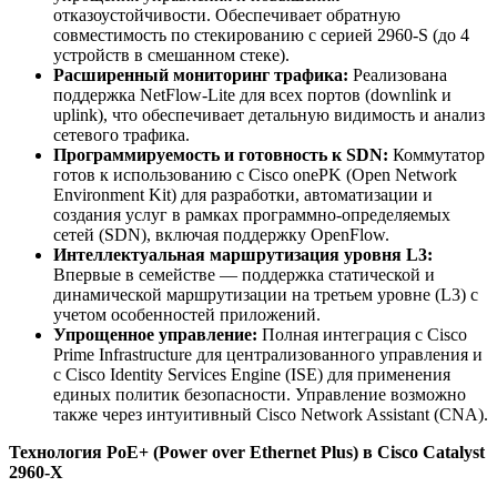
отказоустойчивости. Обеспечивает обратную
совместимость по стекированию с серией 2960-S (до 4
устройств в смешанном стеке).
Расширенный мониторинг трафика:
Реализована
поддержка NetFlow-Lite для всех портов (downlink и
uplink), что обеспечивает детальную видимость и анализ
сетевого трафика.
Программируемость и готовность к SDN:
Коммутатор
готов к использованию с Cisco onePK (Open Network
Environment Kit) для разработки, автоматизации и
создания услуг в рамках программно-определяемых
сетей (SDN), включая поддержку OpenFlow.
Интеллектуальная маршрутизация уровня L3:
Впервые в семействе — поддержка статической и
динамической маршрутизации на третьем уровне (L3) с
учетом особенностей приложений.
Упрощенное управление:
Полная интеграция с Cisco
Prime Infrastructure для централизованного управления и
с Cisco Identity Services Engine (ISE) для применения
единых политик безопасности. Управление возможно
также через интуитивный Cisco Network Assistant (CNA).
Технология PoE+ (Power over Ethernet Plus) в Cisco Catalyst
2960-X