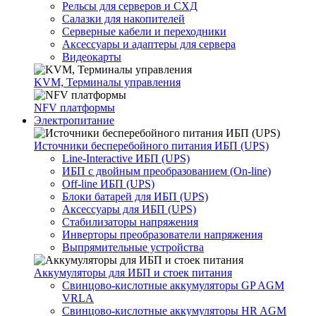
Рельсы для серверов и СХД
Салазки для накопителей
Серверные кабели и переходники
Аксессуары и адаптеры для сервера
Видеокарты
KVM, Терминалы управления
NFV платформы
Электропитание
Источники бесперебойного питания ИБП (UPS)
Line-Interactive ИБП (UPS)
ИБП с двойным преобразованием (On-line)
Off-line ИБП (UPS)
Блоки батарей для ИБП (UPS)
Аксессуары для ИБП (UPS)
Стабилизаторы напряжения
Инверторы преобразователи напряжения
Выпрямительные устройства
Аккумуляторы для ИБП и стоек питания
Свинцово-кислотные аккумуляторы GP AGM
VRLA
Свинцово-кислотные аккумуляторы HR AGM