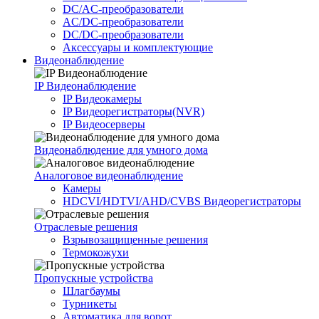
DC/AC-преобразователи
AC/DC-преобразователи
DC/DC-преобразователи
Аксессуары и комплектующие
Видеонаблюдение
IP Видеонаблюдение
IP Видеокамеры
IP Видеорегистраторы(NVR)
IP Видеосерверы
Видеонаблюдение для умного дома
Аналоговое видеонаблюдение
Камеры
HDCVI/HDTVI/AHD/CVBS Видеорегистраторы
Отраслевые решения
Взрывозащищенные решения
Термокожухи
Пропускные устройства
Шлагбаумы
Турникеты
Автоматика для ворот