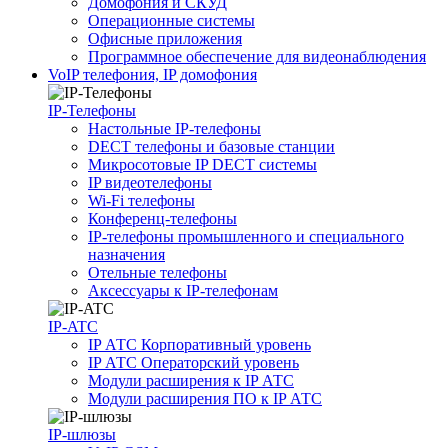
Домофония и СКУД
Операционные системы
Офисные приложения
Программное обеспечение для видеонаблюдения
VoIP телефония, IP домофония
IP-Телефоны
Настольные IP-телефоны
DECT телефоны и базовые станции
Микросотовые IP DECT системы
IP видеотелефоны
Wi-Fi телефоны
Конференц-телефоны
IP-телефоны промышленного и специального
назначения
Отельные телефоны
Аксессуары к IP-телефонам
IP-ATC
IP АТС Корпоративный уровень
IP АТС Операторский уровень
Модули расширения к IP АТС
Модули расширения ПО к IP АТС
IP-шлюзы