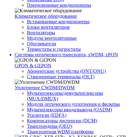
Прецизионные кондиционеры
Климатичeское оборудование
Встраиваемые кондиционеры
Блоки вентиляторов
Вентиляторы
Модули вентиляторные
Обогреватели
Термостаты и гигростаты
Системы оптического транспорта, xWDM, xPON
GPON & GEPON
Абонентские устройства (ONT/ONU)
Станционные терминалы (OLT)
Уплотнение CWDM/DWDM
Мультиплексоры/демультиплексоры
(MUX/DMUX)
Модули оптического уплотнения и фильтры
Мультиплексоры ввода/вывода (OADM)
Усилители (EDFA)
Компенсаторы дисперсии (DCM)
Транспондеры (OEO)
Транспортная WDM платформа