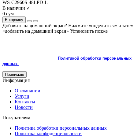
WS-C2960S-48LPD-L
В наличии ✓
0 сум
В корзину
Добавить на домашний экран?
Нажмите «поделиться» и затем
«добавить на домашний экран»
Установить
позже
На сайте используются cookie и сервисы аналитики для
корректной работы и улучшения качества обслуживания.
Продолжая пользоваться сайтом, вы соглашаетесь с
использованием cookie и с
Политикой обработки персональных
данных.
Принимаю
Информация
О компании
Услуги
Контакты
Новости
Покупателям
Политика обработки персональных данных
Политика конфиденциальности