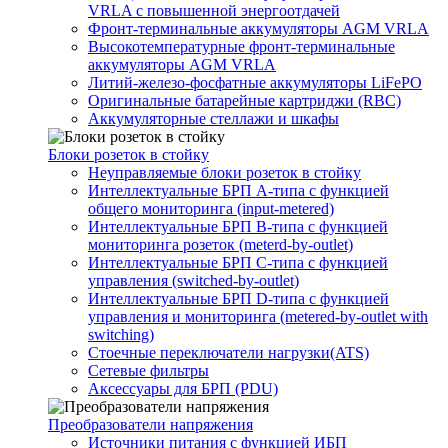
VRLA с повышенной энергоотдачей
Фронт-терминальные аккумуляторы AGM VRLA
Высокотемпературные фронт-терминальные
аккумуляторы AGM VRLA
Литий-железо-фосфатные аккумуляторы LiFePO
Оригинальные батарейные картриджи (RBC)
Аккумуляторные стеллажи и шкафы
Блоки розеток в стойку
Неуправляемые блоки розеток в стойку
Интеллектуальные БРП А-типа с функцией
общего мониторинга (input-metered)
Интеллектуальные БРП B-типа с функцией
мониторинга розеток (meterd-by-outlet)
Интеллектуальные БРП C-типа с функцией
управления (switched-by-outlet)
Интеллектуальные БРП D-типа с функцией
управления и мониторинга (metered-by-outlet with
switching)
Стоечные переключатели нагрузки(ATS)
Сетевые фильтры
Аксессуары для БРП (PDU)
Преобразователи напряжения
Источники питания c функцией ИБП