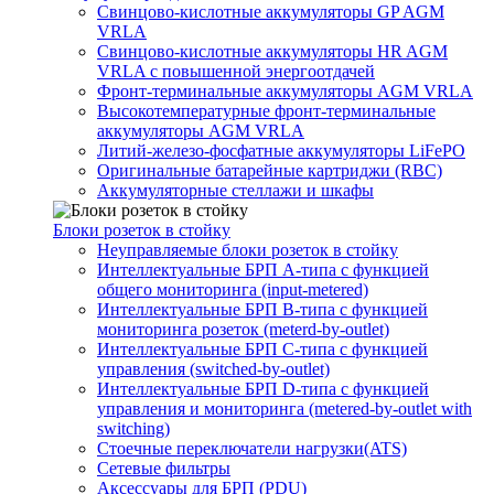
Свинцово-кислотные аккумуляторы GP AGM
VRLA
Свинцово-кислотные аккумуляторы HR AGM
VRLA с повышенной энергоотдачей
Фронт-терминальные аккумуляторы AGM VRLA
Высокотемпературные фронт-терминальные
аккумуляторы AGM VRLA
Литий-железо-фосфатные аккумуляторы LiFePO
Оригинальные батарейные картриджи (RBC)
Аккумуляторные стеллажи и шкафы
Блоки розеток в стойку
Неуправляемые блоки розеток в стойку
Интеллектуальные БРП А-типа с функцией
общего мониторинга (input-metered)
Интеллектуальные БРП B-типа с функцией
мониторинга розеток (meterd-by-outlet)
Интеллектуальные БРП C-типа с функцией
управления (switched-by-outlet)
Интеллектуальные БРП D-типа с функцией
управления и мониторинга (metered-by-outlet with
switching)
Стоечные переключатели нагрузки(ATS)
Сетевые фильтры
Аксессуары для БРП (PDU)