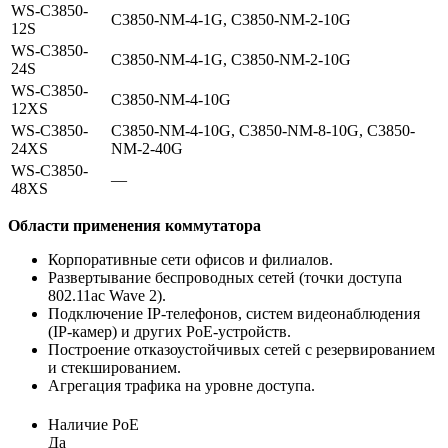
WS-C3850-
C3850-NM-4-1G, C3850-NM-2-10G
12S
WS-C3850-
C3850-NM-4-1G, C3850-NM-2-10G
24S
WS-C3850-
C3850-NM-4-10G
12XS
WS-C3850-
C3850-NM-4-10G, C3850-NM-8-10G, C3850-
24XS
NM-2-40G
WS-C3850-
—
48XS
Области применения коммутатора
Корпоративные сети офисов и филиалов.
Развертывание беспроводных сетей (точки доступа
802.11ac Wave 2).
Подключение IP-телефонов, систем видеонаблюдения
(IP-камер) и других PoE-устройств.
Построение отказоустойчивых сетей с резервированием
и стекшированием.
Агрегация трафика на уровне доступа.
Наличие PoE
Да