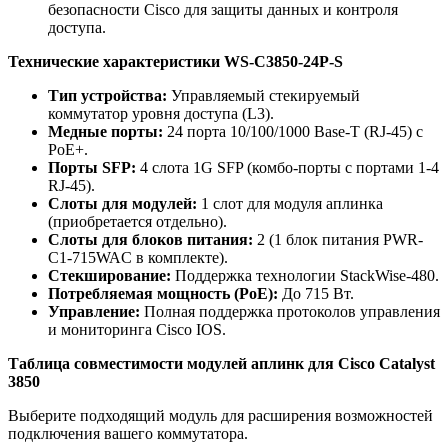
безопасности Cisco для защиты данных и контроля
доступа.
Технические характеристики WS-C3850-24P-S
Тип устройства:
Управляемый стекируемый
коммутатор уровня доступа (L3).
Медные порты:
24 порта 10/100/1000 Base-T (RJ-45) с
PoE+.
Порты SFP:
4 слота 1G SFP (комбо-порты с портами 1-4
RJ-45).
Слоты для модулей:
1 слот для модуля аплинка
(приобретается отдельно).
Слоты для блоков питания:
2 (1 блок питания PWR-
C1-715WAC в комплекте).
Стекширование:
Поддержка технологии StackWise-480.
Потребляемая мощность (PoE):
До 715 Вт.
Управление:
Полная поддержка протоколов управления
и мониторинга Cisco IOS.
Таблица совместимости модулей аплинк для Cisco Catalyst
3850
Выберите подходящий модуль для расширения возможностей
подключения вашего коммутатора.