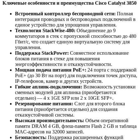
Ключевые особенности и преимущества Cisco Catalyst 3850
Встроенный контроллер беспроводной сети:
Полная
интеграция проводных и беспроводных подключений в
единое устройство для упрощения управления.
Технология StackWise-480:
Объединение до 9
коммутаторов в стек с пропускной способностью до 480
Гбит/с, что создает единую виртуальную систему для
управления.
Поддержка StackPower:
Совместное использование
блоков питания в стеке для повышения
энергоэффективности и отказоустойчивости.
Мощная подача питания PoE+:
24 порта с поддержкой
PoE+ (до 30 Вт на порт) для подключения точек доступа,
IP-телефонов, камер и других устройств.
Гибкие аплинк-подключения:
Возможность установки
сменных модулей для аплинка (приобретаются
отдельно) — 4 x 1GE SFP или 2 x 10GE SFP+.
Резервирование питания:
Слот для второго блока
питания (приобретается отдельно) для создания
отказоустойчивой системы.
Высокая производительность:
Объем оперативной
памяти DRAM 4 GB, флеш-памяти Flash 2 GB и таблица
MAC-адресов на 32000 записей.
Безопасность:
Поддержка расширенных функций