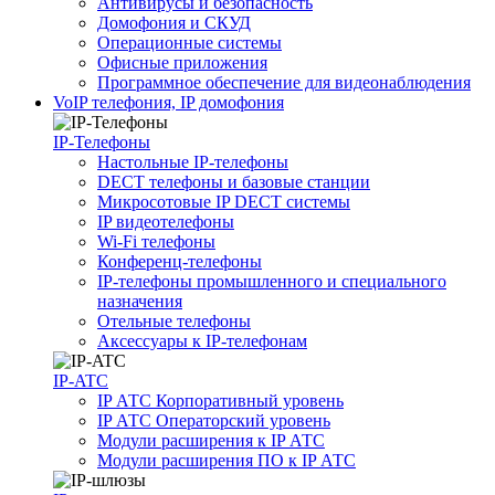
Антивирусы и безопасность
Домофония и СКУД
Операционные системы
Офисные приложения
Программное обеспечение для видеонаблюдения
VoIP телефония, IP домофония
IP-Телефоны
Настольные IP-телефоны
DECT телефоны и базовые станции
Микросотовые IP DECT системы
IP видеотелефоны
Wi-Fi телефоны
Конференц-телефоны
IP-телефоны промышленного и специального
назначения
Отельные телефоны
Аксессуары к IP-телефонам
IP-ATC
IP АТС Корпоративный уровень
IP АТС Операторский уровень
Модули расширения к IP АТС
Модули расширения ПО к IP АТС