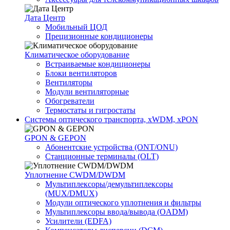
Дата Центр
Мобильный ЦОД
Прецизионные кондиционеры
Климатичeское оборудование
Встраиваемые кондиционеры
Блоки вентиляторов
Вентиляторы
Модули вентиляторные
Обогреватели
Термостаты и гигростаты
Системы оптического транспорта, xWDM, xPON
GPON & GEPON
Абонентские устройства (ONT/ONU)
Станционные терминалы (OLT)
Уплотнение CWDM/DWDM
Мультиплексоры/демультиплексоры
(MUX/DMUX)
Модули оптического уплотнения и фильтры
Мультиплексоры ввода/вывода (OADM)
Усилители (EDFA)