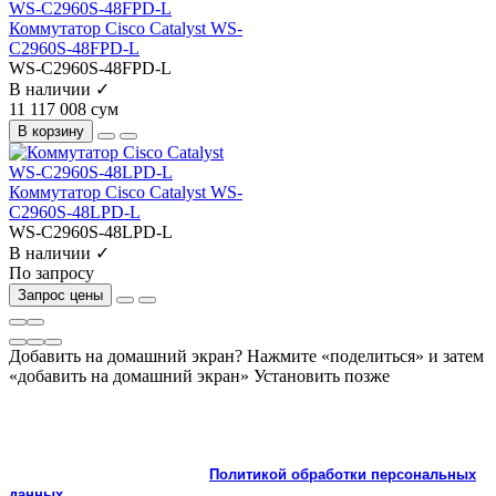
Коммутатор Cisco Catalyst WS-
C2960S-48FPD-L
WS-C2960S-48FPD-L
В наличии ✓
11 117 008 сум
В корзину
Коммутатор Cisco Catalyst WS-
C2960S-48LPD-L
WS-C2960S-48LPD-L
В наличии ✓
По запросу
Запрос цены
Добавить на домашний экран?
Нажмите «поделиться» и затем
«добавить на домашний экран»
Установить
позже
На сайте используются cookie и сервисы аналитики для
корректной работы и улучшения качества обслуживания.
Продолжая пользоваться сайтом, вы соглашаетесь с
использованием cookie и с
Политикой обработки персональных
данных.