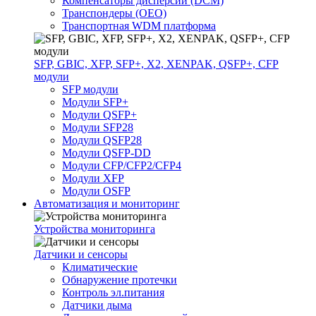
Компенсаторы дисперсии (DCM)
Транспондеры (OEO)
Транспортная WDM платформа
SFP, GBIC, XFP, SFP+, X2, XENPAK, QSFP+, CFP
модули
SFP модули
Модули SFP+
Модули QSFP+
Модули SFP28
Модули QSFP28
Модули QSFP-DD
Модули CFP/CFP2/CFP4
Модули XFP
Модули OSFP
Автоматизация и мониторинг
Устройства мониторинга
Датчики и сенсоры
Климатические
Обнаружение протечки
Контроль эл.питания
Датчики дыма