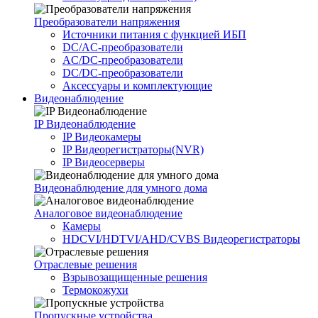
Преобразователи напряжения
Источники питания c функцией ИБП
DC/AC-преобразователи
AC/DC-преобразователи
DC/DC-преобразователи
Аксессуары и комплектующие
Видеонаблюдение
IP Видеонаблюдение
IP Видеокамеры
IP Видеорегистраторы(NVR)
IP Видеосерверы
Видеонаблюдение для умного дома
Аналоговое видеонаблюдение
Камеры
HDCVI/HDTVI/AHD/CVBS Видеорегистраторы
Отраслевые решения
Взрывозащищенные решения
Термокожухи
Пропускные устройства