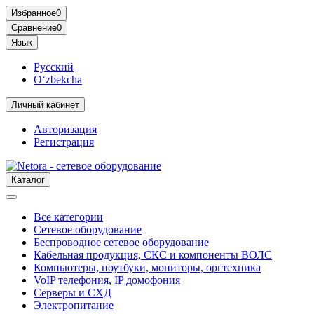
Избранное
0
Сравнение
0
Язык
Русский
O‘zbekcha
Личный кабинет
Авторизация
Регистрация
Каталог
Все категории
Сетевое оборудование
Беспроводное сетевое оборудование
Кабельная продукция, СКС и компоненты ВОЛС
Компьютеры, ноутбуки, мониторы, оргтехника
VoIP телефония, IP домофония
Серверы и СХД
Электропитание