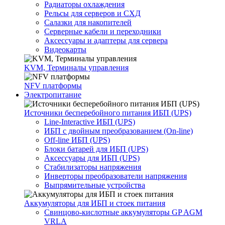
Радиаторы охлаждения
Рельсы для серверов и СХД
Салазки для накопителей
Серверные кабели и переходники
Аксессуары и адаптеры для сервера
Видеокарты
KVM, Терминалы управления
NFV платформы
Электропитание
Источники бесперебойного питания ИБП (UPS)
Line-Interactive ИБП (UPS)
ИБП с двойным преобразованием (On-line)
Off-line ИБП (UPS)
Блоки батарей для ИБП (UPS)
Аксессуары для ИБП (UPS)
Стабилизаторы напряжения
Инверторы преобразователи напряжения
Выпрямительные устройства
Аккумуляторы для ИБП и стоек питания
Свинцово-кислотные аккумуляторы GP AGM
VRLA