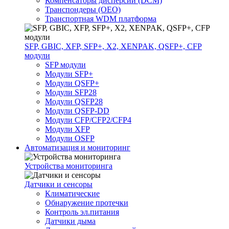
Компенсаторы дисперсии (DCM)
Транспондеры (OEO)
Транспортная WDM платформа
SFP, GBIC, XFP, SFP+, X2, XENPAK, QSFP+, CFP
модули
SFP модули
Модули SFP+
Модули QSFP+
Модули SFP28
Модули QSFP28
Модули QSFP-DD
Модули CFP/CFP2/CFP4
Модули XFP
Модули OSFP
Автоматизация и мониторинг
Устройства мониторинга
Датчики и сенсоры
Климатические
Обнаружение протечки
Контроль эл.питания
Датчики дыма