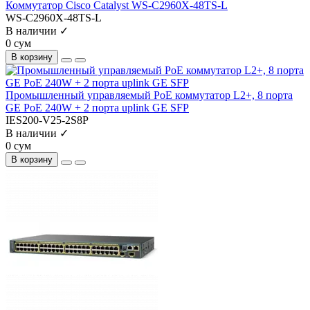
Коммутатор Cisco Catalyst WS-C2960X-48TS-L
WS-C2960X-48TS-L
В наличии ✓
0 сум
В корзину
Промышленный управляемый PoE коммутатор L2+, 8 порта
GE PoE 240W + 2 порта uplink GE SFP
IES200-V25-2S8P
В наличии ✓
0 сум
В корзину