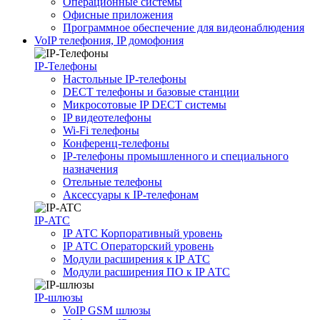
Операционные системы
Офисные приложения
Программное обеспечение для видеонаблюдения
VoIP телефония, IP домофония
IP-Телефоны
Настольные IP-телефоны
DECT телефоны и базовые станции
Микросотовые IP DECT системы
IP видеотелефоны
Wi-Fi телефоны
Конференц-телефоны
IP-телефоны промышленного и специального
назначения
Отельные телефоны
Аксессуары к IP-телефонам
IP-ATC
IP АТС Корпоративный уровень
IP АТС Операторский уровень
Модули расширения к IP АТС
Модули расширения ПО к IP АТС
IP-шлюзы
VoIP GSM шлюзы