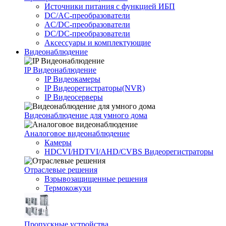
Источники питания c функцией ИБП
DC/AC-преобразователи
AC/DC-преобразователи
DC/DC-преобразователи
Аксессуары и комплектующие
Видеонаблюдение
IP Видеонаблюдение
IP Видеокамеры
IP Видеорегистраторы(NVR)
IP Видеосерверы
Видеонаблюдение для умного дома
Аналоговое видеонаблюдение
Камеры
HDCVI/HDTVI/AHD/CVBS Видеорегистраторы
Отраслевые решения
Взрывозащищенные решения
Термокожухи
Пропускные устройства