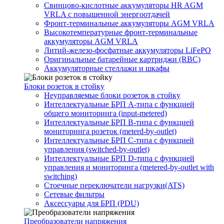
Свинцово-кислотные аккумуляторы HR AGM
VRLA с повышенной энергоотдачей
Фронт-терминальные аккумуляторы AGM VRLA
Высокотемпературные фронт-терминальные
аккумуляторы AGM VRLA
Литий-железо-фосфатные аккумуляторы LiFePO
Оригинальные батарейные картриджи (RBC)
Аккумуляторные стеллажи и шкафы
Блоки розеток в стойку
Неуправляемые блоки розеток в стойку
Интеллектуальные БРП А-типа с функцией
общего мониторинга (input-metered)
Интеллектуальные БРП B-типа с функцией
мониторинга розеток (meterd-by-outlet)
Интеллектуальные БРП C-типа с функцией
управления (switched-by-outlet)
Интеллектуальные БРП D-типа с функцией
управления и мониторинга (metered-by-outlet with
switching)
Стоечные переключатели нагрузки(ATS)
Сетевые фильтры
Аксессуары для БРП (PDU)
Преобразователи напряжения