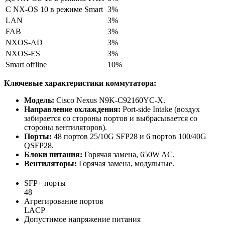
С NX-OS 10 в режиме Smart
3%
LAN
3%
FAB
3%
NXOS-AD
3%
NXOS-ES
3%
Smart offline
10%
Ключевые характеристики коммутатора:
Модель:
Cisco Nexus N9K-C92160YC-X.
Направление охлаждения:
Port-side Intake (воздух
забирается со стороны портов и выбрасывается со
стороны вентиляторов).
Порты:
48 портов 25/10G SFP28 и 6 портов 100/40G
QSFP28.
Блоки питания:
Горячая замена, 650W AC.
Вентиляторы:
Горячая замена, модульные.
SFP+ порты
48
Агрегирование портов
LACP
Допустимое напряжение питания