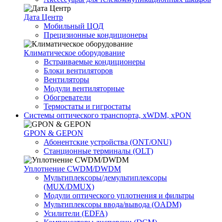
Дата Центр
Мобильный ЦОД
Прецизионные кондиционеры
Климатичeское оборудование
Встраиваемые кондиционеры
Блоки вентиляторов
Вентиляторы
Модули вентиляторные
Обогреватели
Термостаты и гигростаты
Системы оптического транспорта, xWDM, xPON
GPON & GEPON
Абонентские устройства (ONT/ONU)
Станционные терминалы (OLT)
Уплотнение CWDM/DWDM
Мультиплексоры/демультиплексоры
(MUX/DMUX)
Модули оптического уплотнения и фильтры
Мультиплексоры ввода/вывода (OADM)
Усилители (EDFA)