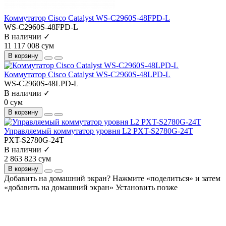
Коммутатор Cisco Catalyst WS-C2960S-48FPD-L
WS-C2960S-48FPD-L
В наличии ✓
11 117 008 сум
В корзину
Коммутатор Cisco Catalyst WS-C2960S-48LPD-L
WS-C2960S-48LPD-L
В наличии ✓
0 сум
В корзину
Управляемый коммутатор уровня L2 PXT-S2780G-24T
PXT-S2780G-24T
В наличии ✓
2 863 823 сум
В корзину
Добавить на домашний экран?
Нажмите «поделиться» и затем
«добавить на домашний экран»
Установить
позже
На сайте используются cookie и сервисы аналитики для
корректной работы и улучшения качества обслуживания.
Продолжая пользоваться сайтом, вы соглашаетесь с