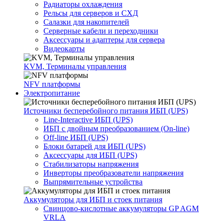
Радиаторы охлаждения
Рельсы для серверов и СХД
Салазки для накопителей
Серверные кабели и переходники
Аксессуары и адаптеры для сервера
Видеокарты
KVM, Терминалы управления
NFV платформы
Электропитание
Источники бесперебойного питания ИБП (UPS)
Line-Interactive ИБП (UPS)
ИБП с двойным преобразованием (On-line)
Off-line ИБП (UPS)
Блоки батарей для ИБП (UPS)
Аксессуары для ИБП (UPS)
Стабилизаторы напряжения
Инверторы преобразователи напряжения
Выпрямительные устройства
Аккумуляторы для ИБП и стоек питания
Свинцово-кислотные аккумуляторы GP AGM
VRLA