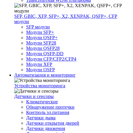
Транспортная WDM платформа
SFP, GBIC, XFP, SFP+, X2, XENPAK, QSFP+, CFP
модули
SFP модули
Модули SFP+
Модули QSFP+
Модули SFP28
Модули QSFP28
Модули QSFP-DD
Модули CFP/CFP2/CFP4
Модули XFP
Модули OSFP
Автоматизация и мониторинг
Устройства мониторинга
Датчики и сенсоры
Климатические
Обнаружение протечки
Контроль эл.питания
Датчики дыма
Датчики открытия дверей
Датчики движения