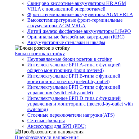
Свинцово-кислотные аккумуляторы HR AGM
VRLA с повышенной энергоотдачей
Фронт-терминальные аккумуляторы AGM VRLA
Высокотемпературные фронт-терминальные
аккумуляторы AGM VRLA
Литий-железо-фосфатные аккумуляторы LiFePO
Оригинальные батарейные картриджи (RBC)
Аккумуляторные стеллажи и шкафы
Блоки розеток в стойку
Неуправляемые блоки розеток в стойку
Интеллектуальные БРП А-типа с функцией
общего мониторинга (input-metered)
Интеллектуальные БРП B-типа с функцией
мониторинга розеток (meterd-by-outlet)
Интеллектуальные БРП C-типа с функцией
управления (switched-by-outlet)
Интеллектуальные БРП D-типа с функцией
управления и мониторинга (metered-by-outlet with
switching)
Стоечные переключатели нагрузки(ATS)
Сетевые фильтры
Аксессуары для БРП (PDU)
Преобразователи напряжения