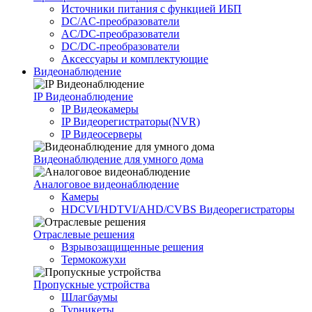
Источники питания c функцией ИБП
DC/AC-преобразователи
AC/DC-преобразователи
DC/DC-преобразователи
Аксессуары и комплектующие
Видеонаблюдение
IP Видеонаблюдение
IP Видеокамеры
IP Видеорегистраторы(NVR)
IP Видеосерверы
Видеонаблюдение для умного дома
Аналоговое видеонаблюдение
Камеры
HDCVI/HDTVI/AHD/CVBS Видеорегистраторы
Отраслевые решения
Взрывозащищенные решения
Термокожухи
Пропускные устройства
Шлагбаумы
Турникеты