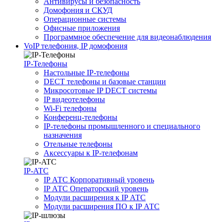
Антивирусы и безопасность
Домофония и СКУД
Операционные системы
Офисные приложения
Программное обеспечение для видеонаблюдения
VoIP телефония, IP домофония
IP-Телефоны
Настольные IP-телефоны
DECT телефоны и базовые станции
Микросотовые IP DECT системы
IP видеотелефоны
Wi-Fi телефоны
Конференц-телефоны
IP-телефоны промышленного и специального
назначения
Отельные телефоны
Аксессуары к IP-телефонам
IP-ATC
IP АТС Корпоративный уровень
IP АТС Операторский уровень
Модули расширения к IP АТС
Модули расширения ПО к IP АТС