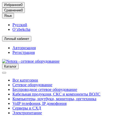
Избранное
0
Сравнение
0
Язык
Русский
O‘zbekcha
Личный кабинет
Авторизация
Регистрация
Каталог
Все категории
Сетевое оборудование
Беспроводное сетевое оборудование
Кабельная продукция, СКС и компоненты ВОЛС
Компьютеры, ноутбуки, мониторы, оргтехника
VoIP телефония, IP домофония
Серверы и СХД
Электропитание