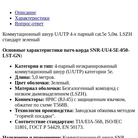
Описание
Характеристики
Вопрос-ответ
Коммутационный шнур U/UTP 4-х парный cat.5e 5,0м. LSZH
стандарт зеленый
Основные характеристики патч-корда SNR-UU4-5E-050-
LST-GN:
Категория и тип:
4-парный неэкранированный
коммутационный шнур (U/UTP) категории 5e.
Длина:
5,0 метров.
Цвет оболочки:
Зеленый.
Материал оболочки:
Безгалогенный компаунд с
низким дымовыделением (LSZH).
Коннекторы:
8P8C (RJ-45) с защищенным язычком,
обжатие по схеме T568B.
Технология производства:
Заводская обжимка методом
"горячей посадки".
Соответствие стандартам:
TIA/EIA-568, ISO/IEC
11801, ГОСТ Р 54429, EN 50173.
Назначение и применение:
Коммутационный шнур SNR-