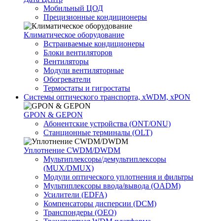
Мобильный ЦОД
Прецизионные кондиционеры
Климатичeское оборудование
Встраиваемые кондиционеры
Блоки вентиляторов
Вентиляторы
Модули вентиляторные
Обогреватели
Термостаты и гигростаты
Системы оптического транспорта, xWDM, xPON
GPON & GEPON
Абонентские устройства (ONT/ONU)
Станционные терминалы (OLT)
Уплотнение CWDM/DWDM
Мультиплексоры/демультиплексоры
(MUX/DMUX)
Модули оптического уплотнения и фильтры
Мультиплексоры ввода/вывода (OADM)
Усилители (EDFA)
Компенсаторы дисперсии (DCM)
Транспондеры (OEO)