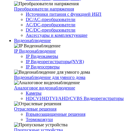
Преобразователи напряжения
Источники питания c функцией ИБП
DC/AC-преобразователи
AC/DC-преобразователи
DC/DC-преобразователи
Аксессуары и комплектующие
Видеонаблюдение
IP Видеонаблюдение
IP Видеокамеры
IP Видеорегистраторы(NVR)
IP Видеосерверы
Видеонаблюдение для умного дома
Аналоговое видеонаблюдение
Камеры
HDCVI/HDTVI/AHD/CVBS Видеорегистраторы
Отраслевые решения
Взрывозащищенные решения
Термокожухи
Пропускные устройства