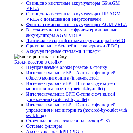
Свинцово-кислотные аккумуляторы GP AGM
VRLA
Свинцово-кислотные аккумуляторы HR AGM
VRLA с повышенной энергоотдачей
Фронт-терминальные аккумуляторы AGM VRLA
Высокотемпературные фронт-терминальные
аккумуляторы AGM VRLA
Литий-железо-фосфатные аккумуляторы LiFePO
Оригинальные батарейные картриджи (RBC)
Аккумуляторные стеллажи и шкафы
Блоки розеток в стойку
Неуправляемые блоки розеток в стойку
Интеллектуальные БРП А-типа с функцией
общего мониторинга (input-metered)
Интеллектуальные БРП B-типа с функцией
мониторинга розеток (meterd-by-outlet)
Интеллектуальные БРП C-типа с функцией
управления (switched-by-outlet)
Интеллектуальные БРП D-типа с функцией
управления и мониторинга (metered-by-outlet with
switching)
Стоечные переключатели нагрузки(ATS)
Сетевые фильтры
Аксессуары для БРП (PDU)