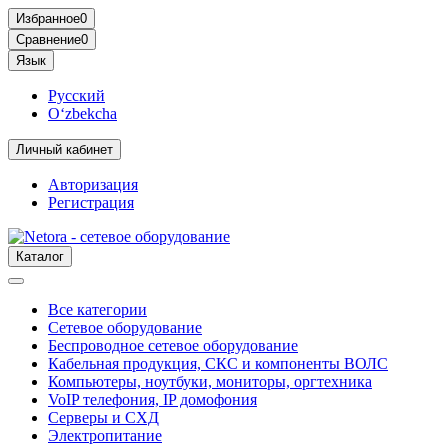
Избранное
0
Сравнение
0
Язык
Русский
O‘zbekcha
Личный кабинет
Авторизация
Регистрация
Каталог
Все категории
Сетевое оборудование
Беспроводное сетевое оборудование
Кабельная продукция, СКС и компоненты ВОЛС
Компьютеры, ноутбуки, мониторы, оргтехника
VoIP телефония, IP домофония
Серверы и СХД
Электропитание