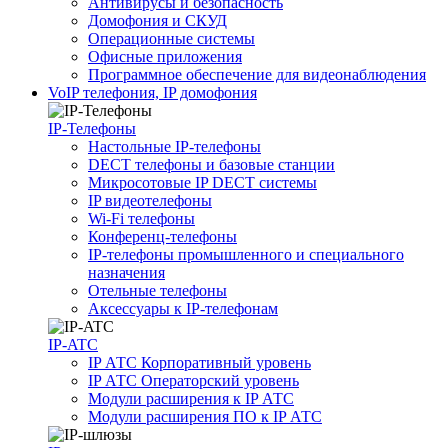
Антивирусы и безопасность
Домофония и СКУД
Операционные системы
Офисные приложения
Программное обеспечение для видеонаблюдения
VoIP телефония, IP домофония
IP-Телефоны
Настольные IP-телефоны
DECT телефоны и базовые станции
Микросотовые IP DECT системы
IP видеотелефоны
Wi-Fi телефоны
Конференц-телефоны
IP-телефоны промышленного и специального
назначения
Отельные телефоны
Аксессуары к IP-телефонам
IP-ATC
IP АТС Корпоративный уровень
IP АТС Операторский уровень
Модули расширения к IP АТС
Модули расширения ПО к IP АТС