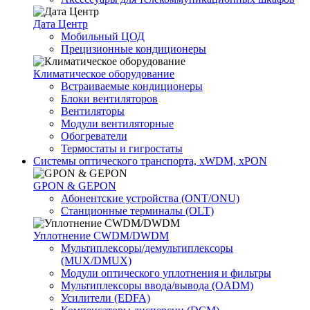
Дата Центр
Мобильный ЦОД
Прецизионные кондиционеры
Климатичeское оборудование
Встраиваемые кондиционеры
Блоки вентиляторов
Вентиляторы
Модули вентиляторные
Обогреватели
Термостаты и гигростаты
Системы оптического транспорта, xWDM, xPON
GPON & GEPON
Абонентские устройства (ONT/ONU)
Станционные терминалы (OLT)
Уплотнение CWDM/DWDM
Мультиплексоры/демультиплексоры
(MUX/DMUX)
Модули оптического уплотнения и фильтры
Мультиплексоры ввода/вывода (OADM)
Усилители (EDFA)