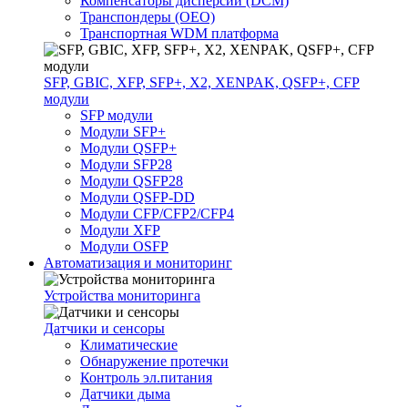
Компенсаторы дисперсии (DCM)
Транспондеры (OEO)
Транспортная WDM платформа
SFP, GBIC, XFP, SFP+, X2, XENPAK, QSFP+, CFP
модули
SFP модули
Модули SFP+
Модули QSFP+
Модули SFP28
Модули QSFP28
Модули QSFP-DD
Модули CFP/CFP2/CFP4
Модули XFP
Модули OSFP
Автоматизация и мониторинг
Устройства мониторинга
Датчики и сенсоры
Климатические
Обнаружение протечки
Контроль эл.питания
Датчики дыма