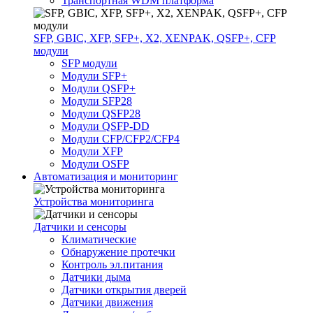
Транспортная WDM платформа
SFP, GBIC, XFP, SFP+, X2, XENPAK, QSFP+, CFP
модули
SFP модули
Модули SFP+
Модули QSFP+
Модули SFP28
Модули QSFP28
Модули QSFP-DD
Модули CFP/CFP2/CFP4
Модули XFP
Модули OSFP
Автоматизация и мониторинг
Устройства мониторинга
Датчики и сенсоры
Климатические
Обнаружение протечки
Контроль эл.питания
Датчики дыма
Датчики открытия дверей
Датчики движения