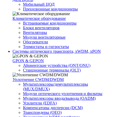
Мобильный ЦОД
Прецизионные кондиционеры
Климатичeское оборудование
Встраиваемые кондиционеры
Блоки вентиляторов
Вентиляторы
Модули вентиляторные
Обогреватели
Термостаты и гигростаты
Системы оптического транспорта, xWDM, xPON
GPON & GEPON
Абонентские устройства (ONT/ONU)
Станционные терминалы (OLT)
Уплотнение CWDM/DWDM
Мультиплексоры/демультиплексоры
(MUX/DMUX)
Модули оптического уплотнения и фильтры
Мультиплексоры ввода/вывода (OADM)
Усилители (EDFA)
Компенсаторы дисперсии (DCM)
Транспондеры (OEO)