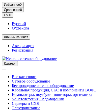
Избранное
0
Сравнение
0
Язык
Русский
O‘zbekcha
Личный кабинет
Авторизация
Регистрация
Каталог
Все категории
Сетевое оборудование
Беспроводное сетевое оборудование
Кабельная продукция, СКС и компоненты ВОЛС
Компьютеры, ноутбуки, мониторы, оргтехника
VoIP телефония, IP домофония
Серверы и СХД
Электропитание