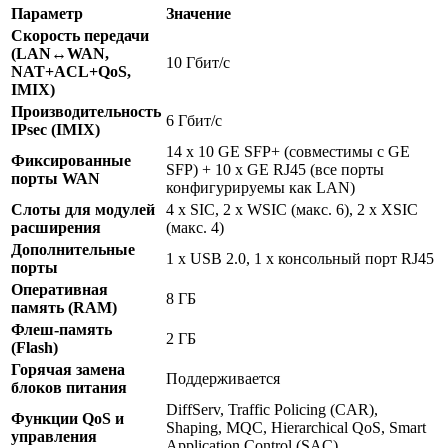
Параметр
Значение
Скорость передачи
(LAN↔WAN,
10 Гбит/с
NAT+ACL+QoS,
IMIX)
Производительность
6 Гбит/с
IPsec (IMIX)
14 x 10 GE SFP+ (совместимы с GE
Фиксированные
SFP) + 10 x GE RJ45 (все порты
порты WAN
конфигурируемы как LAN)
Слоты для модулей
4 x SIC, 2 x WSIC (макс. 6), 2 x XSIC
расширения
(макс. 4)
Дополнительные
1 x USB 2.0, 1 x консольный порт RJ45
порты
Оперативная
8 ГБ
память (RAM)
Флеш-память
2 ГБ
(Flash)
Горячая замена
Поддерживается
блоков питания
DiffServ, Traffic Policing (CAR),
Функции QoS и
Shaping, MQC, Hierarchical QoS, Smart
управления
Application Control (SAC)