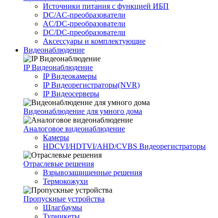
Источники питания c функцией ИБП
DC/AC-преобразователи
AC/DC-преобразователи
DC/DC-преобразователи
Аксессуары и комплектующие
Видеонаблюдение
IP Видеонаблюдение
IP Видеокамеры
IP Видеорегистраторы(NVR)
IP Видеосерверы
Видеонаблюдение для умного дома
Аналоговое видеонаблюдение
Камеры
HDCVI/HDTVI/AHD/CVBS Видеорегистраторы
Отраслевые решения
Взрывозащищенные решения
Термокожухи
Пропускные устройства
Шлагбаумы
Турникеты