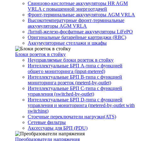
Свинцово-кислотные аккумуляторы HR AGM
VRLA с повышенной энергоотдачей
Фронт-терминальные аккумуляторы AGM VRLA
Высокотемпературные фронт-терминальные
аккумуляторы AGM VRLA
Литий-железо-фосфатные аккумуляторы LiFePO
Оригинальные батарейные картриджи (RBC)
Аккумуляторные стеллажи и шкафы
Блоки розеток в стойку
Неуправляемые блоки розеток в стойку
Интеллектуальные БРП А-типа с функцией
общего мониторинга (input-metered)
Интеллектуальные БРП B-типа с функцией
мониторинга розеток (meterd-by-outlet)
Интеллектуальные БРП C-типа с функцией
управления (switched-by-outlet)
Интеллектуальные БРП D-типа с функцией
управления и мониторинга (metered-by-outlet with
switching)
Стоечные переключатели нагрузки(ATS)
Сетевые фильтры
Аксессуары для БРП (PDU)
Преобразователи напряжения