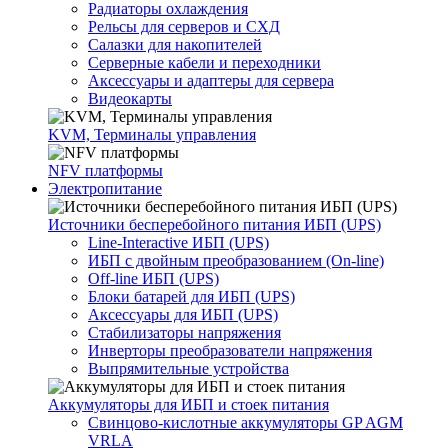
Радиаторы охлаждения
Рельсы для серверов и СХД
Салазки для накопителей
Серверные кабели и переходники
Аксессуары и адаптеры для сервера
Видеокарты
KVM, Терминалы управления
NFV платформы
Электропитание
Источники бесперебойного питания ИБП (UPS)
Line-Interactive ИБП (UPS)
ИБП с двойным преобразованием (On-line)
Off-line ИБП (UPS)
Блоки батарей для ИБП (UPS)
Аксессуары для ИБП (UPS)
Стабилизаторы напряжения
Инверторы преобразователи напряжения
Выпрямительные устройства
Аккумуляторы для ИБП и стоек питания
Свинцово-кислотные аккумуляторы GP AGM
VRLA