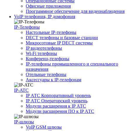
Операционные системы
Офисные приложения
Программное обеспечение для видеонаблюдения
VoIP телефония, IP домофония
IP-Телефоны
Настольные IP-телефоны
DECT телефоны и базовые станции
Микросотовые IP DECT системы
IP видеотелефоны
Wi-Fi телефоны
Конференц-телефоны
IP-телефоны промышленного и специального
назначения
Отельные телефоны
Аксессуары к IP-телефонам
IP-ATC
IP АТС Корпоративный уровень
IP АТС Операторский уровень
Модули расширения к IP АТС
Модули расширения ПО к IP АТС
IP-шлюзы
VoIP GSM шлюзы