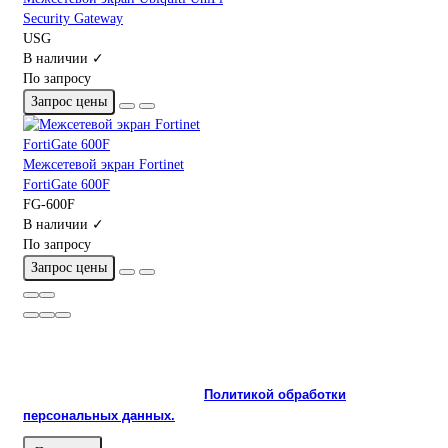
Security Gateway
USG
В наличии ✓
По запросу
Запрос цены
Межсетевой экран Fortinet
FortiGate 600F
FG-600F
В наличии ✓
По запросу
Запрос цены
На сайте используются cookie и сервисы аналитики для
корректной работы и улучшения качества обслуживания.
Продолжая пользоваться сайтом, вы соглашаетесь с
использованием cookie и с
Политикой обработки
персональных данных.