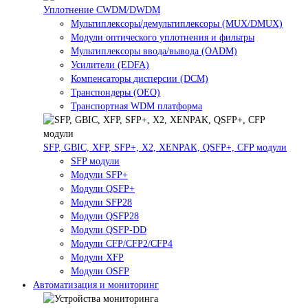
Уплотнение CWDM/DWDM
Мультиплексоры/демультиплексоры (MUX/DMUX)
Модули оптического уплотнения и фильтры
Мультиплексоры ввода/вывода (OADM)
Усилители (EDFA)
Компенсаторы дисперсии (DCM)
Транспондеры (OEO)
Транспортная WDM платформа
SFP, GBIC, XFP, SFP+, X2, XENPAK, QSFP+, CFP модули
SFP модули
Модули SFP+
Модули QSFP+
Модули SFP28
Модули QSFP28
Модули QSFP-DD
Модули CFP/CFP2/CFP4
Модули XFP
Модули OSFP
Автоматизация и мониторинг