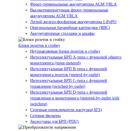
Фронт-терминальные аккумуляторы AGM VRLA
Высокотемпературные фронт-терминальные
аккумуляторы AGM VRLA
Литий-железо-фосфатные аккумуляторы LiFePO
Оригинальные батарейные картриджи (RBC)
Аккумуляторные стеллажи и шкафы
Блоки розеток в стойку
Неуправляемые блоки розеток в стойку
Интеллектуальные БРП А-типа с функцией общего
мониторинга (input-metered)
Интеллектуальные БРП B-типа с функцией
мониторинга розеток (meterd-by-outlet)
Интеллектуальные БРП C-типа с функцией
управления (switched-by-outlet)
Интеллектуальные БРП D-типа с функцией
управления и мониторинга (metered-by-outlet with
switching)
Стоечные переключатели нагрузки(ATS)
Сетевые фильтры
Аксессуары для БРП (PDU)