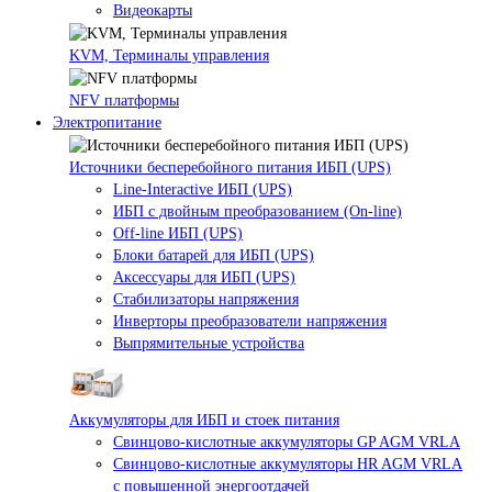
Видеокарты
KVM, Терминалы управления
NFV платформы
Электропитание
Источники бесперебойного питания ИБП (UPS)
Line-Interactive ИБП (UPS)
ИБП с двойным преобразованием (On-line)
Off-line ИБП (UPS)
Блоки батарей для ИБП (UPS)
Аксессуары для ИБП (UPS)
Стабилизаторы напряжения
Инверторы преобразователи напряжения
Выпрямительные устройства
Аккумуляторы для ИБП и стоек питания
Свинцово-кислотные аккумуляторы GP AGM VRLA
Свинцово-кислотные аккумуляторы HR AGM VRLA
с повышенной энергоотдачей