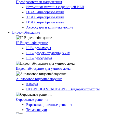
Преобразователи напряжения
Источники питания c функцией ИБП
DC/AC-преобразователи
AC/DC-преобразователи
DC/DC-преобразователи
Аксессуары и комплектующие
Видеонаблюдение
IP Видеонаблюдение
IP Видеокамеры
IP Видеорегистраторы(NVR)
IP Видеосерверы
Видеонаблюдение для умного дома
Аналоговое видеонаблюдение
Камеры
HDCVI/HDTVI/AHD/CVBS Видеорегистраторы
Отраслевые решения
Взрывозащищенные решения
Термокожухи