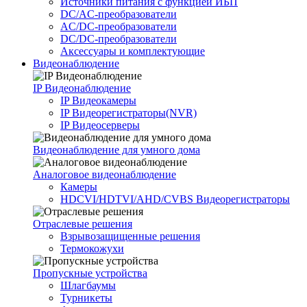
Источники питания c функцией ИБП
DC/AC-преобразователи
AC/DC-преобразователи
DC/DC-преобразователи
Аксессуары и комплектующие
Видеонаблюдение
IP Видеонаблюдение
IP Видеокамеры
IP Видеорегистраторы(NVR)
IP Видеосерверы
Видеонаблюдение для умного дома
Аналоговое видеонаблюдение
Камеры
HDCVI/HDTVI/AHD/CVBS Видеорегистраторы
Отраслевые решения
Взрывозащищенные решения
Термокожухи
Пропускные устройства
Шлагбаумы
Турникеты