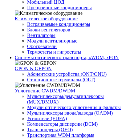
Мобильный ЦОД
Прецизионные кондиционеры
Климатичeское оборудование
Встраиваемые кондиционеры
Блоки вентиляторов
Вентиляторы
Модули вентиляторные
Обогреватели
Термостаты и гигростаты
Системы оптического транспорта, xWDM, xPON
GPON & GEPON
Абонентские устройства (ONT/ONU)
Станционные терминалы (OLT)
Уплотнение CWDM/DWDM
Мультиплексоры/демультиплексоры
(MUX/DMUX)
Модули оптического уплотнения и фильтры
Мультиплексоры ввода/вывода (OADM)
Усилители (EDFA)
Компенсаторы дисперсии (DCM)
Транспондеры (OEO)
Транспортная WDM платформа