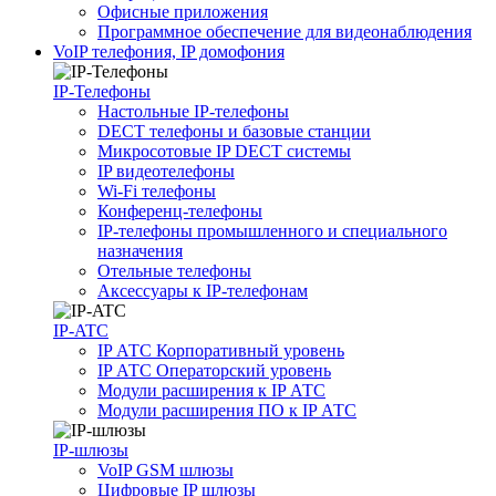
Офисные приложения
Программное обеспечение для видеонаблюдения
VoIP телефония, IP домофония
IP-Телефоны
Настольные IP-телефоны
DECT телефоны и базовые станции
Микросотовые IP DECT системы
IP видеотелефоны
Wi-Fi телефоны
Конференц-телефоны
IP-телефоны промышленного и специального
назначения
Отельные телефоны
Аксессуары к IP-телефонам
IP-ATC
IP АТС Корпоративный уровень
IP АТС Операторский уровень
Модули расширения к IP АТС
Модули расширения ПО к IP АТС
IP-шлюзы
VoIP GSM шлюзы
Цифровые IP шлюзы