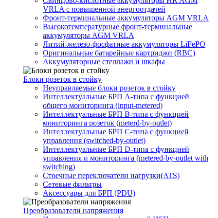
Свинцово-кислотные аккумуляторы HR AGM
VRLA с повышенной энергоотдачей
Фронт-терминальные аккумуляторы AGM VRLA
Высокотемпературные фронт-терминальные
аккумуляторы AGM VRLA
Литий-железо-фосфатные аккумуляторы LiFePO
Оригинальные батарейные картриджи (RBC)
Аккумуляторные стеллажи и шкафы
Блоки розеток в стойку
Неуправляемые блоки розеток в стойку
Интеллектуальные БРП А-типа с функцией
общего мониторинга (input-metered)
Интеллектуальные БРП B-типа с функцией
мониторинга розеток (meterd-by-outlet)
Интеллектуальные БРП C-типа с функцией
управления (switched-by-outlet)
Интеллектуальные БРП D-типа с функцией
управления и мониторинга (metered-by-outlet with
switching)
Стоечные переключатели нагрузки(ATS)
Сетевые фильтры
Аксессуары для БРП (PDU)
Преобразователи напряжения