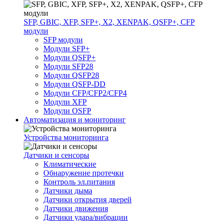
SFP, GBIC, XFP, SFP+, X2, XENPAK, QSFP+, CFP
модули
SFP модули
Модули SFP+
Модули QSFP+
Модули SFP28
Модули QSFP28
Модули QSFP-DD
Модули CFP/CFP2/CFP4
Модули XFP
Модули OSFP
Автоматизация и мониторинг
Устройства мониторинга
Датчики и сенсоры
Климатические
Обнаружение протечки
Контроль эл.питания
Датчики дыма
Датчики открытия дверей
Датчики движения
Датчики удара/вибрации