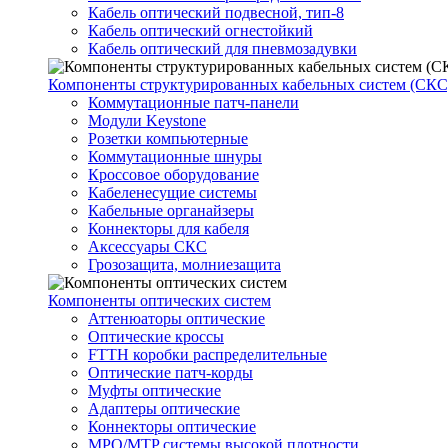
Кабель оптический подвесной, тип-8
Кабель оптический огнестойкий
Кабель оптический для пневмозадувки
Компоненты структурированных кабельных систем (СКС
Коммутационные патч-панели
Модули Keystone
Розетки компьютерные
Коммутационные шнуры
Кроссовое оборудование
Кабеленесущие системы
Кабельные органайзеры
Коннекторы для кабеля
Аксессуары СКС
Грозозащита, молниезащита
Компоненты оптических систем
Аттенюаторы оптические
Оптические кроссы
FTTH коробки распределительные
Оптические патч-корды
Муфты оптические
Адаптеры оптические
Коннекторы оптические
MPO/MTP системы высокой плотности