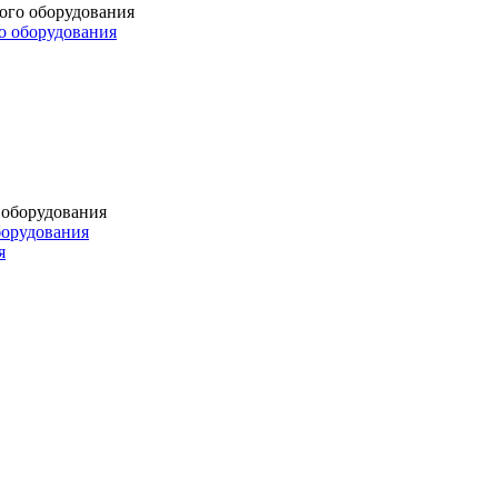
о оборудования
борудования
я