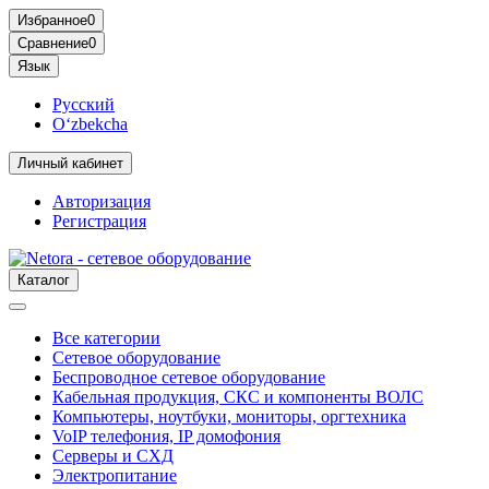
Избранное
0
Сравнение
0
Язык
Русский
O‘zbekcha
Личный кабинет
Авторизация
Регистрация
Каталог
Все категории
Сетевое оборудование
Беспроводное сетевое оборудование
Кабельная продукция, СКС и компоненты ВОЛС
Компьютеры, ноутбуки, мониторы, оргтехника
VoIP телефония, IP домофония
Серверы и СХД
Электропитание