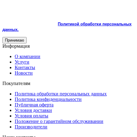
На сайте используются cookie и сервисы аналитики для
корректной работы и улучшения качества обслуживания.
Продолжая пользоваться сайтом, вы соглашаетесь с
использованием cookie и с
Политикой обработки персональных
данных.
Принимаю
Информация
О компании
Услуги
Контакты
Новости
Покупателям
Политика обработки персональных данных
Политика конфиденциальности
Публичная оферта
Условия доставки
Условия оплаты
Положение о гарантийном обслуживании
Производители