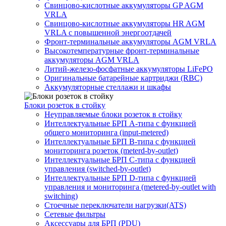
Свинцово-кислотные аккумуляторы GP AGM
VRLA
Свинцово-кислотные аккумуляторы HR AGM
VRLA с повышенной энергоотдачей
Фронт-терминальные аккумуляторы AGM VRLA
Высокотемпературные фронт-терминальные
аккумуляторы AGM VRLA
Литий-железо-фосфатные аккумуляторы LiFePO
Оригинальные батарейные картриджи (RBC)
Аккумуляторные стеллажи и шкафы
Блоки розеток в стойку
Неуправляемые блоки розеток в стойку
Интеллектуальные БРП А-типа с функцией
общего мониторинга (input-metered)
Интеллектуальные БРП B-типа с функцией
мониторинга розеток (meterd-by-outlet)
Интеллектуальные БРП C-типа с функцией
управления (switched-by-outlet)
Интеллектуальные БРП D-типа с функцией
управления и мониторинга (metered-by-outlet with
switching)
Стоечные переключатели нагрузки(ATS)
Сетевые фильтры
Аксессуары для БРП (PDU)