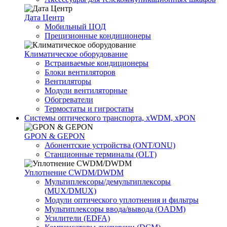
Дата Центр
Мобильный ЦОД
Прецизионные кондиционеры
Климатичeское оборудование
Встраиваемые кондиционеры
Блоки вентиляторов
Вентиляторы
Модули вентиляторные
Обогреватели
Термостаты и гигростаты
Системы оптического транспорта, xWDM, xPON
GPON & GEPON
Абонентские устройства (ONT/ONU)
Станционные терминалы (OLT)
Уплотнение CWDM/DWDM
Мультиплексоры/демультиплексоры
(MUX/DMUX)
Модули оптического уплотнения и фильтры
Мультиплексоры ввода/вывода (OADM)
Усилители (EDFA)