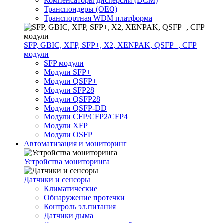
Компенсаторы дисперсии (DCM)
Транспондеры (OEO)
Транспортная WDM платформа
SFP, GBIC, XFP, SFP+, X2, XENPAK, QSFP+, CFP
модули
SFP модули
Модули SFP+
Модули QSFP+
Модули SFP28
Модули QSFP28
Модули QSFP-DD
Модули CFP/CFP2/CFP4
Модули XFP
Модули OSFP
Автоматизация и мониторинг
Устройства мониторинга
Датчики и сенсоры
Климатические
Обнаружение протечки
Контроль эл.питания
Датчики дыма