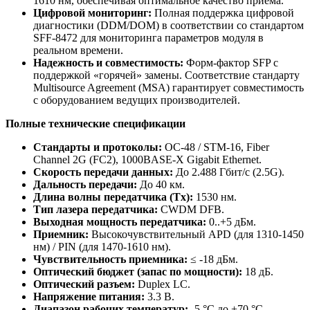
1610 нм, обеспечивая оптимальное качество приема.
Цифровой мониторинг:
Полная поддержка цифровой
диагностики (DDM/DOM) в соответствии со стандартом
SFF-8472 для мониторинга параметров модуля в
реальном времени.
Надежность и совместимость:
Форм-фактор SFP с
поддержкой «горячей» замены. Соответствие стандарту
Multisource Agreement (MSA) гарантирует совместимость
с оборудованием ведущих производителей.
Полные технические спецификации
Стандарты и протоколы:
OC-48 / STM-16, Fiber
Channel 2G (FC2), 1000BASE-X Gigabit Ethernet.
Скорость передачи данных:
До 2.488 Гбит/с (2.5G).
Дальность передачи:
До 40 км.
Длина волны передатчика (Tx):
1530 нм.
Тип лазера передатчика:
CWDM DFB.
Выходная мощность передатчика:
0..+5 дБм.
Приемник:
Высокочувствительный APD (для 1310-1450
нм) / PIN (для 1470-1610 нм).
Чувствительность приемника:
≤ -18 дБм.
Оптический бюджет (запас по мощности):
18 дБ.
Оптический разъем:
Duplex LC.
Напряжение питания:
3.3 В.
Диапазон рабочих температур:
-5 °C до +70 °C.