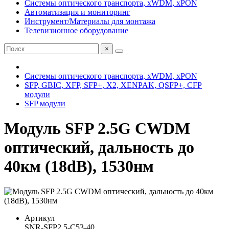
Системы оптического транспорта, xWDM, xPON
Автоматизация и мониторинг
Инструмент/Материалы для монтажа
Телевизионное оборудование
×
Системы оптического транспорта, xWDM, xPON
SFP, GBIC, XFP, SFP+, X2, XENPAK, QSFP+, CFP
модули
SFP модули
Модуль SFP 2.5G CWDM
оптический, дальность до
40км (18dB), 1530нм
Артикул
SNR-SFP2.5-C53-40