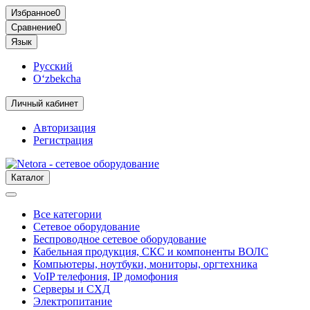
Избранное
0
Сравнение
0
Язык
Русский
O‘zbekcha
Личный кабинет
Авторизация
Регистрация
Каталог
Все категории
Сетевое оборудование
Беспроводное сетевое оборудование
Кабельная продукция, СКС и компоненты ВОЛС
Компьютеры, ноутбуки, мониторы, оргтехника
VoIP телефония, IP домофония
Серверы и СХД
Электропитание