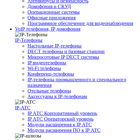
Антивирусы и безопасность
Домофония и СКУД
Операционные системы
Офисные приложения
Программное обеспечение для видеонаблюдения
VoIP телефония, IP домофония
IP-Телефоны
Настольные IP-телефоны
DECT телефоны и базовые станции
Микросотовые IP DECT системы
IP видеотелефоны
Wi-Fi телефоны
Конференц-телефоны
IP-телефоны промышленного и специального
назначения
Отельные телефоны
Аксессуары к IP-телефонам
IP-ATC
IP АТС Корпоративный уровень
IP АТС Операторский уровень
Модули расширения к IP АТС
Модули расширения ПО к IP АТС