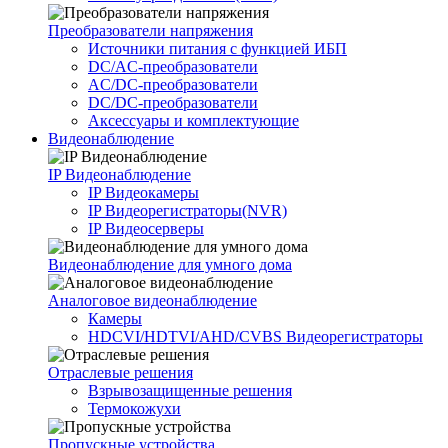
Преобразователи напряжения
Источники питания c функцией ИБП
DC/AC-преобразователи
AC/DC-преобразователи
DC/DC-преобразователи
Аксессуары и комплектующие
Видеонаблюдение
IP Видеонаблюдение
IP Видеокамеры
IP Видеорегистраторы(NVR)
IP Видеосерверы
Видеонаблюдение для умного дома
Аналоговое видеонаблюдение
Камеры
HDCVI/HDTVI/AHD/CVBS Видеорегистраторы
Отраслевые решения
Взрывозащищенные решения
Термокожухи
Пропускные устройства