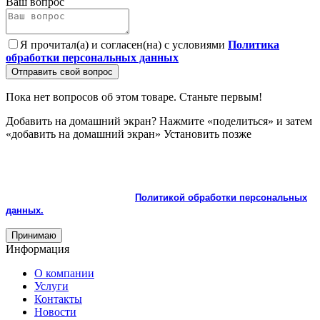
Ваш вопрос
Я прочитал(а) и согласен(на) с условиями
Политика
обработки персональных данных
Отправить свой вопрос
Пока нет вопросов об этом товаре. Станьте первым!
Добавить на домашний экран?
Нажмите «поделиться» и затем
«добавить на домашний экран»
Установить
позже
На сайте используются cookie и сервисы аналитики для
корректной работы и улучшения качества обслуживания.
Продолжая пользоваться сайтом, вы соглашаетесь с
использованием cookie и с
Политикой обработки персональных
данных.
Принимаю
Информация
О компании
Услуги
Контакты
Новости