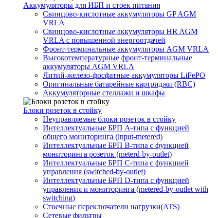
Аккумуляторы для ИБП и стоек питания
Свинцово-кислотные аккумуляторы GP AGM
VRLA
Свинцово-кислотные аккумуляторы HR AGM
VRLA с повышенной энергоотдачей
Фронт-терминальные аккумуляторы AGM VRLA
Высокотемпературные фронт-терминальные
аккумуляторы AGM VRLA
Литий-железо-фосфатные аккумуляторы LiFePO
Оригинальные батарейные картриджи (RBC)
Аккумуляторные стеллажи и шкафы
Блоки розеток в стойку
Неуправляемые блоки розеток в стойку
Интеллектуальные БРП А-типа с функцией
общего мониторинга (input-metered)
Интеллектуальные БРП B-типа с функцией
мониторинга розеток (meterd-by-outlet)
Интеллектуальные БРП C-типа с функцией
управления (switched-by-outlet)
Интеллектуальные БРП D-типа с функцией
управления и мониторинга (metered-by-outlet with
switching)
Стоечные переключатели нагрузки(ATS)
Сетевые фильтры