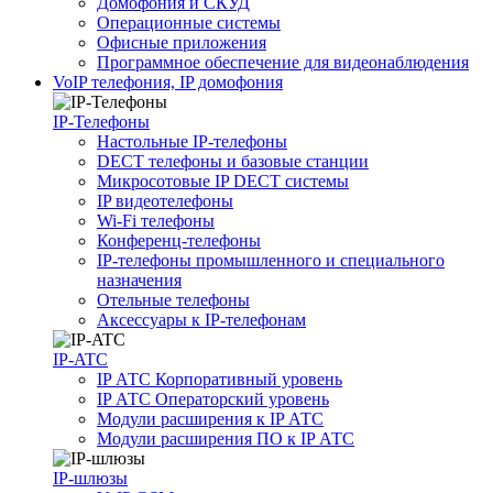
Домофония и СКУД
Операционные системы
Офисные приложения
Программное обеспечение для видеонаблюдения
VoIP телефония, IP домофония
IP-Телефоны
Настольные IP-телефоны
DECT телефоны и базовые станции
Микросотовые IP DECT системы
IP видеотелефоны
Wi-Fi телефоны
Конференц-телефоны
IP-телефоны промышленного и специального
назначения
Отельные телефоны
Аксессуары к IP-телефонам
IP-ATC
IP АТС Корпоративный уровень
IP АТС Операторский уровень
Модули расширения к IP АТС
Модули расширения ПО к IP АТС
IP-шлюзы