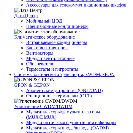
Аксессуары для телекоммуникационных шкафов
Дата Центр
Мобильный ЦОД
Прецизионные кондиционеры
Климатичeское оборудование
Встраиваемые кондиционеры
Блоки вентиляторов
Вентиляторы
Модули вентиляторные
Обогреватели
Термостаты и гигростаты
Системы оптического транспорта, xWDM, xPON
GPON & GEPON
Абонентские устройства (ONT/ONU)
Станционные терминалы (OLT)
Уплотнение CWDM/DWDM
Мультиплексоры/демультиплексоры
(MUX/DMUX)
Модули оптического уплотнения и фильтры
Мультиплексоры ввода/вывода (OADM)