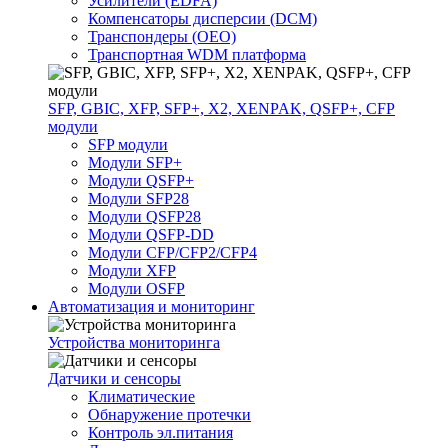
Усилители (EDFA)
Компенсаторы дисперсии (DCM)
Транспондеры (OEO)
Транспортная WDM платформа
SFP, GBIC, XFP, SFP+, X2, XENPAK, QSFP+, CFP
модули
SFP модули
Модули SFP+
Модули QSFP+
Модули SFP28
Модули QSFP28
Модули QSFP-DD
Модули CFP/CFP2/CFP4
Модули XFP
Модули OSFP
Автоматизация и мониторинг
Устройства мониторинга
Датчики и сенсоры
Климатические
Обнаружение протечки
Контроль эл.питания