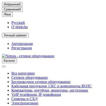
Избранное
0
Сравнение
0
Язык
Русский
O‘zbekcha
Личный кабинет
Авторизация
Регистрация
Каталог
Все категории
Сетевое оборудование
Беспроводное сетевое оборудование
Кабельная продукция, СКС и компоненты ВОЛС
Компьютеры, ноутбуки, мониторы, оргтехника
VoIP телефония, IP домофония
Серверы и СХД
Электропитание