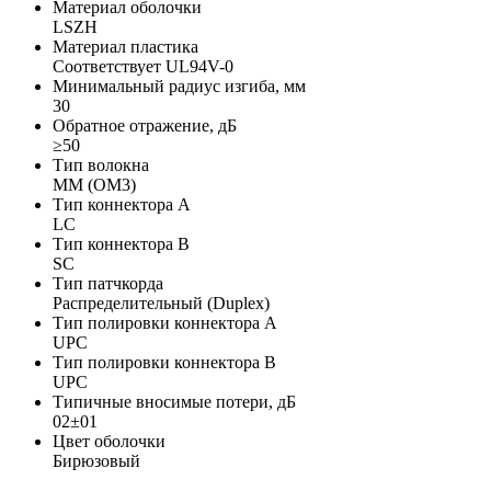
Материал оболочки
LSZH
Материал пластика
Соответствует UL94V-0
Минимальный радиус изгиба, мм
30
Обратное отражение, дБ
≥50
Тип волокна
MM (OM3)
Тип коннектора A
LC
Тип коннектора B
SC
Тип патчкорда
Распределительный (Duplex)
Тип полировки коннектора A
UPC
Тип полировки коннектора B
UPC
Типичные вносимые потери, дБ
02±01
Цвет оболочки
Бирюзовый