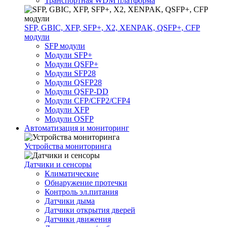
Транспортная WDM платформа
SFP, GBIC, XFP, SFP+, X2, XENPAK, QSFP+, CFP
модули
SFP модули
Модули SFP+
Модули QSFP+
Модули SFP28
Модули QSFP28
Модули QSFP-DD
Модули CFP/CFP2/CFP4
Модули XFP
Модули OSFP
Автоматизация и мониторинг
Устройства мониторинга
Датчики и сенсоры
Климатические
Обнаружение протечки
Контроль эл.питания
Датчики дыма
Датчики открытия дверей
Датчики движения