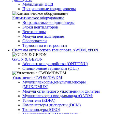
Мобильный ЦОД
Прецизионные кондиционеры
Климатичeское оборудование
Встраиваемые кондиционеры
Блоки вентиляторов
Вентиляторы
Модули вентиляторные
Обогреватели
Термостаты и гигростаты
Системы оптического транспорта, xWDM, xPON
GPON & GEPON
Абонентские устройства (ONT/ONU)
Станционные терминалы (OLT)
Уплотнение CWDM/DWDM
Мультиплексоры/демультиплексоры
(MUX/DMUX)
Модули оптического уплотнения и фильтры
Мультиплексоры ввода/вывода (OADM)
Усилители (EDFA)
Компенсаторы дисперсии (DCM)
Транспондеры (OEO)