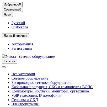
Избранное
0
Сравнение
0
Язык
Русский
O‘zbekcha
Личный кабинет
Авторизация
Регистрация
Каталог
Все категории
Сетевое оборудование
Беспроводное сетевое оборудование
Кабельная продукция, СКС и компоненты ВОЛС
Компьютеры, ноутбуки, мониторы, оргтехника
VoIP телефония, IP домофония
Серверы и СХД
Электропитание