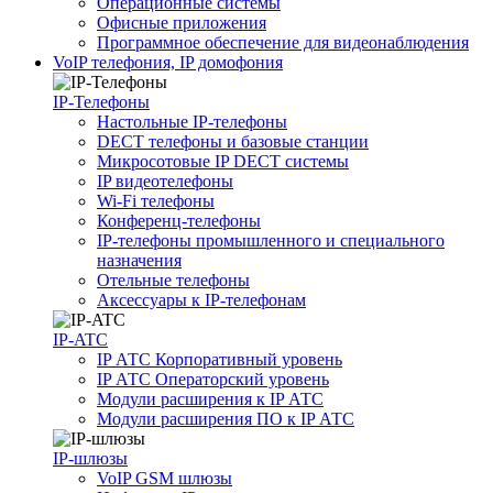
Операционные системы
Офисные приложения
Программное обеспечение для видеонаблюдения
VoIP телефония, IP домофония
IP-Телефоны
Настольные IP-телефоны
DECT телефоны и базовые станции
Микросотовые IP DECT системы
IP видеотелефоны
Wi-Fi телефоны
Конференц-телефоны
IP-телефоны промышленного и специального
назначения
Отельные телефоны
Аксессуары к IP-телефонам
IP-ATC
IP АТС Корпоративный уровень
IP АТС Операторский уровень
Модули расширения к IP АТС
Модули расширения ПО к IP АТС
IP-шлюзы
VoIP GSM шлюзы