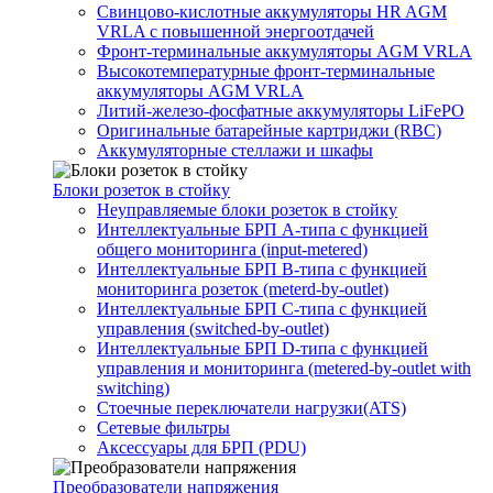
Свинцово-кислотные аккумуляторы HR AGM
VRLA с повышенной энергоотдачей
Фронт-терминальные аккумуляторы AGM VRLA
Высокотемпературные фронт-терминальные
аккумуляторы AGM VRLA
Литий-железо-фосфатные аккумуляторы LiFePO
Оригинальные батарейные картриджи (RBC)
Аккумуляторные стеллажи и шкафы
Блоки розеток в стойку
Неуправляемые блоки розеток в стойку
Интеллектуальные БРП А-типа с функцией
общего мониторинга (input-metered)
Интеллектуальные БРП B-типа с функцией
мониторинга розеток (meterd-by-outlet)
Интеллектуальные БРП C-типа с функцией
управления (switched-by-outlet)
Интеллектуальные БРП D-типа с функцией
управления и мониторинга (metered-by-outlet with
switching)
Стоечные переключатели нагрузки(ATS)
Сетевые фильтры
Аксессуары для БРП (PDU)
Преобразователи напряжения