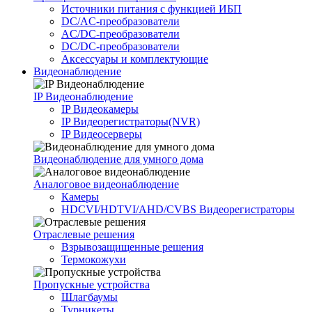
Источники питания c функцией ИБП
DC/AC-преобразователи
AC/DC-преобразователи
DC/DC-преобразователи
Аксессуары и комплектующие
Видеонаблюдение
IP Видеонаблюдение
IP Видеокамеры
IP Видеорегистраторы(NVR)
IP Видеосерверы
Видеонаблюдение для умного дома
Аналоговое видеонаблюдение
Камеры
HDCVI/HDTVI/AHD/CVBS Видеорегистраторы
Отраслевые решения
Взрывозащищенные решения
Термокожухи
Пропускные устройства
Шлагбаумы
Турникеты