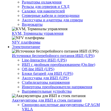
Радиаторы охлаждения
Рельсы для серверов и СХД
Салазки для накопителей
Серверные кабели и переходники
Аксессуары и адаптеры для сервера
Видеокарты
KVM, Терминалы управления
NFV платформы
Электропитание
Источники бесперебойного питания ИБП (UPS)
Line-Interactive ИБП (UPS)
ИБП с двойным преобразованием (On-line)
Off-line ИБП (UPS)
Блоки батарей для ИБП (UPS)
Аксессуары для ИБП (UPS)
Стабилизаторы напряжения
Инверторы преобразователи напряжения
Выпрямительные устройства
Аккумуляторы для ИБП и стоек питания
Свинцово-кислотные аккумуляторы GP AGM
VRLA