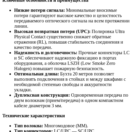
Ключевые особенности и преимущества
Низкие потери сигнала:
Минимальные вносимые
потери гарантируют высокое качество и целостность
передаваемого оптического сигнала на всем протяжении
линии.
Высокая возвратная потеря (UPC):
Полировка Ultra
Physical Contact существенно снижает обратные
отражения (RL), повышая стабильность соединения и
качество передачи.
Надежность и долговечность:
Прочные коннекторы LC
и SC обеспечивают надежную фиксацию в портах
оборудования, а оболочка LSZH (Low Smoke Zero
Halogen) повышает пожарную безопасность.
Оптимальная длина:
Бухта 20 метров позволяет
выполнять подключения в стойках и между шкафами с
необходимой степенью свободы и аккуратности
укладки.
Дуплексная конструкция:
Одновременная передача по
двум волокнам (прием/передача) в одном компактном
кабеле диаметром 3 мм.
Технические характеристики
Тип волокна:
Многомодовое (MM).
Тип коннекторов:
LC/UPC — SC/UPC.