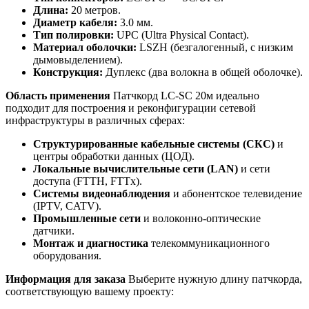
Длина:
20 метров.
Диаметр кабеля:
3.0 мм.
Тип полировки:
UPC (Ultra Physical Contact).
Материал оболочки:
LSZH (безгалогенный, с низким
дымовыделением).
Конструкция:
Дуплекс (два волокна в общей оболочке).
Область применения
Патчкорд LC-SC 20м идеально
подходит для построения и реконфигурации сетевой
инфраструктуры в различных сферах:
Структурированные кабельные системы (СКС)
и
центры обработки данных (ЦОД).
Локальные вычислительные сети (LAN)
и сети
доступа (FTTH, FTTx).
Системы видеонаблюдения
и абонентское телевидение
(IPTV, CATV).
Промышленные сети
и волоконно-оптические
датчики.
Монтаж и диагностика
телекоммуникационного
оборудования.
Информация для заказа
Выберите нужную длину патчкорда,
соответствующую вашему проекту: