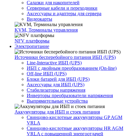
Салазки для накопителей
Серверные кабели и переходники
Аксессуары и адаптеры для сервера
Видеокарты
KVM, Терминалы управления
NFV платформы
Электропитание
Источники бесперебойного питания ИБП (UPS)
Line-Interactive ИБП (UPS)
ИБП с двойным преобразованием (On-line)
Off-line ИБП (UPS)
Блоки батарей для ИБП (UPS)
Аксессуары для ИБП (UPS)
Стабилизаторы напряжения
Инверторы преобразователи напряжения
Выпрямительные устройства
Аккумуляторы для ИБП и стоек питания
Свинцово-кислотные аккумуляторы GP AGM
VRLA
Свинцово-кислотные аккумуляторы HR AGM
VRLA с повышенной энергоотдачей