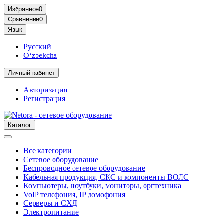
Избранное
0
Сравнение
0
Язык
Русский
O‘zbekcha
Личный кабинет
Авторизация
Регистрация
Каталог
Все категории
Сетевое оборудование
Беспроводное сетевое оборудование
Кабельная продукция, СКС и компоненты ВОЛС
Компьютеры, ноутбуки, мониторы, оргтехника
VoIP телефония, IP домофония
Серверы и СХД
Электропитание