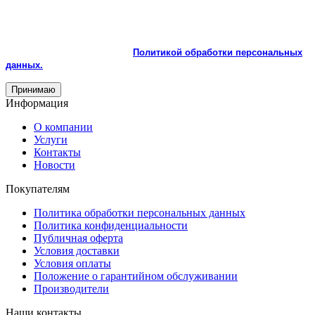
На сайте используются cookie и сервисы аналитики для
корректной работы и улучшения качества обслуживания.
Продолжая пользоваться сайтом, вы соглашаетесь с
использованием cookie и с
Политикой обработки персональных
данных.
Принимаю
Информация
О компании
Услуги
Контакты
Новости
Покупателям
Политика обработки персональных данных
Политика конфиденциальности
Публичная оферта
Условия доставки
Условия оплаты
Положение о гарантийном обслуживании
Производители
Наши контакты