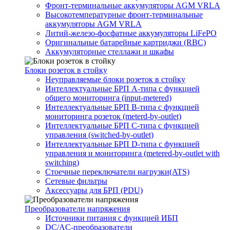
Фронт-терминальные аккумуляторы AGM VRLA
Высокотемпературные фронт-терминальные
аккумуляторы AGM VRLA
Литий-железо-фосфатные аккумуляторы LiFePO
Оригинальные батарейные картриджи (RBC)
Аккумуляторные стеллажи и шкафы
Блоки розеток в стойку
Неуправляемые блоки розеток в стойку
Интеллектуальные БРП А-типа с функцией
общего мониторинга (input-metered)
Интеллектуальные БРП B-типа с функцией
мониторинга розеток (meterd-by-outlet)
Интеллектуальные БРП C-типа с функцией
управления (switched-by-outlet)
Интеллектуальные БРП D-типа с функцией
управления и мониторинга (metered-by-outlet with
switching)
Стоечные переключатели нагрузки(ATS)
Сетевые фильтры
Аксессуары для БРП (PDU)
Преобразователи напряжения
Источники питания c функцией ИБП
DC/AC-преобразователи