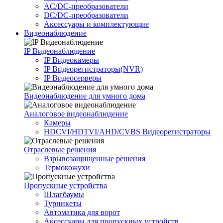
AC/DC-преобразователи
DC/DC-преобразователи
Аксессуары и комплектующие
Видеонаблюдение
IP Видеонаблюдение
IP Видеокамеры
IP Видеорегистраторы(NVR)
IP Видеосерверы
Видеонаблюдение для умного дома
Аналоговое видеонаблюдение
Камеры
HDCVI/HDTVI/AHD/CVBS Видеорегистраторы
Отраслевые решения
Взрывозащищенные решения
Термокожухи
Пропускные устройства
Шлагбаумы
Турникеты
Автоматика для ворот
Аксессуары для пропускных устройств