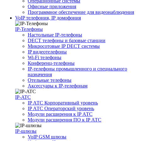
Операционные системы
Офисные приложения
Программное обеспечение для видеонаблюдения
VoIP телефония, IP домофония
IP-Телефоны
Настольные IP-телефоны
DECT телефоны и базовые станции
Микросотовые IP DECT системы
IP видеотелефоны
Wi-Fi телефоны
Конференц-телефоны
IP-телефоны промышленного и специального
назначения
Отельные телефоны
Аксессуары к IP-телефонам
IP-ATC
IP АТС Корпоративный уровень
IP АТС Операторский уровень
Модули расширения к IP АТС
Модули расширения ПО к IP АТС
IP-шлюзы
VoIP GSM шлюзы