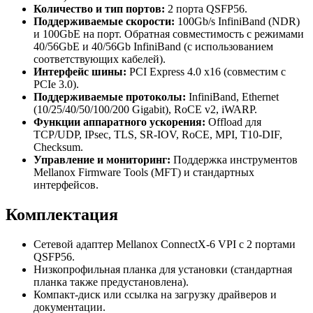
Количество и тип портов:
2 порта QSFP56.
Поддерживаемые скорости:
100Gb/s InfiniBand (NDR)
и 100GbE на порт. Обратная совместимость с режимами
40/56GbE и 40/56Gb InfiniBand (с использованием
соответствующих кабелей).
Интерфейс шины:
PCI Express 4.0 x16 (совместим с
PCIe 3.0).
Поддерживаемые протоколы:
InfiniBand, Ethernet
(10/25/40/50/100/200 Gigabit), RoCE v2, iWARP.
Функции аппаратного ускорения:
Offload для
TCP/UDP, IPsec, TLS, SR-IOV, RoCE, MPI, T10-DIF,
Checksum.
Управление и мониторинг:
Поддержка инструментов
Mellanox Firmware Tools (MFT) и стандартных
интерфейсов.
Комплектация
Сетевой адаптер Mellanox ConnectX-6 VPI с 2 портами
QSFP56.
Низкопрофильная планка для установки (стандартная
планка также предустановлена).
Компакт-диск или ссылка на загрузку драйверов и
документации.