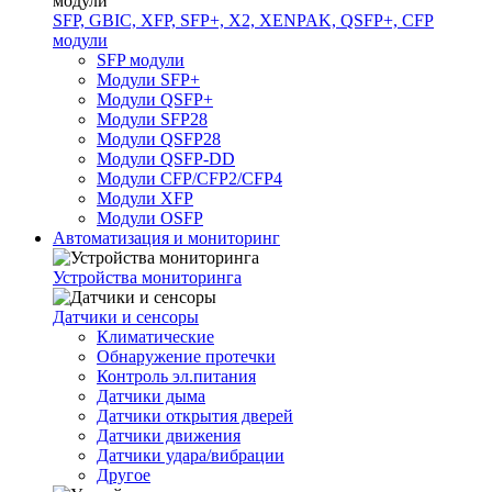
SFP, GBIC, XFP, SFP+, X2, XENPAK, QSFP+, CFP
модули
SFP модули
Модули SFP+
Модули QSFP+
Модули SFP28
Модули QSFP28
Модули QSFP-DD
Модули CFP/CFP2/CFP4
Модули XFP
Модули OSFP
Автоматизация и мониторинг
Устройства мониторинга
Датчики и сенсоры
Климатические
Обнаружение протечки
Контроль эл.питания
Датчики дыма
Датчики открытия дверей
Датчики движения
Датчики удара/вибрации
Другое