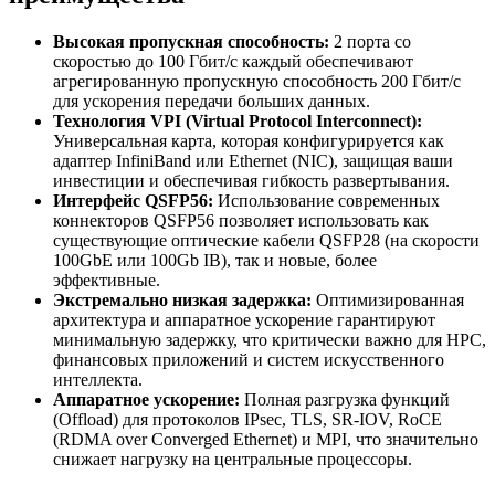
Высокая пропускная способность:
2 порта со
скоростью до 100 Гбит/с каждый обеспечивают
агрегированную пропускную способность 200 Гбит/с
для ускорения передачи больших данных.
Технология VPI (Virtual Protocol Interconnect):
Универсальная карта, которая конфигурируется как
адаптер InfiniBand или Ethernet (NIC), защищая ваши
инвестиции и обеспечивая гибкость развертывания.
Интерфейс QSFP56:
Использование современных
коннекторов QSFP56 позволяет использовать как
существующие оптические кабели QSFP28 (на скорости
100GbE или 100Gb IB), так и новые, более
эффективные.
Экстремально низкая задержка:
Оптимизированная
архитектура и аппаратное ускорение гарантируют
минимальную задержку, что критически важно для HPC,
финансовых приложений и систем искусственного
интеллекта.
Аппаратное ускорение:
Полная разгрузка функций
(Offload) для протоколов IPsec, TLS, SR-IOV, RoCE
(RDMA over Converged Ethernet) и MPI, что значительно
снижает нагрузку на центральные процессоры.