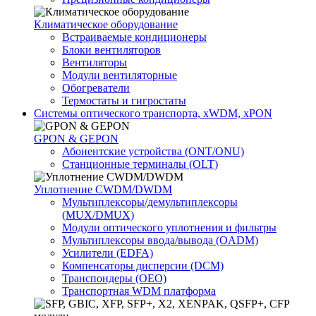
Климатичeское оборудование
Встраиваемые кондиционеры
Блоки вентиляторов
Вентиляторы
Модули вентиляторные
Обогреватели
Термостаты и гигростаты
Системы оптического транспорта, xWDM, xPON
GPON & GEPON
Абонентские устройства (ONT/ONU)
Станционные терминалы (OLT)
Уплотнение CWDM/DWDM
Мультиплексоры/демультиплексоры
(MUX/DMUX)
Модули оптического уплотнения и фильтры
Мультиплексоры ввода/вывода (OADM)
Усилители (EDFA)
Компенсаторы дисперсии (DCM)
Транспондеры (OEO)
Транспортная WDM платформа