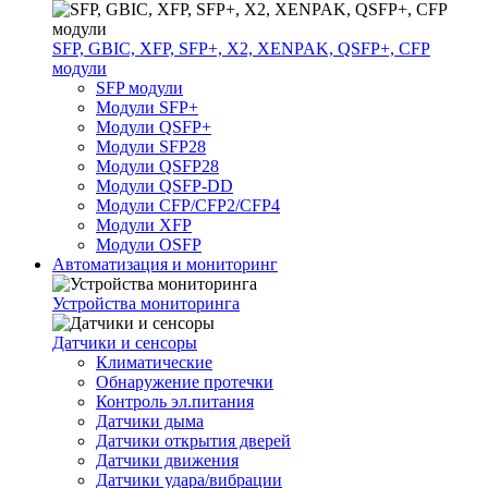
SFP, GBIC, XFP, SFP+, X2, XENPAK, QSFP+, CFP
модули
SFP модули
Модули SFP+
Модули QSFP+
Модули SFP28
Модули QSFP28
Модули QSFP-DD
Модули CFP/CFP2/CFP4
Модули XFP
Модули OSFP
Автоматизация и мониторинг
Устройства мониторинга
Датчики и сенсоры
Климатические
Обнаружение протечки
Контроль эл.питания
Датчики дыма
Датчики открытия дверей
Датчики движения
Датчики удара/вибрации