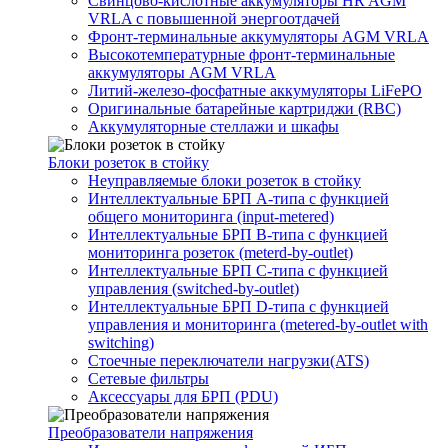
Свинцово-кислотные аккумуляторы HR AGM
VRLA с повышенной энергоотдачей
Фронт-терминальные аккумуляторы AGM VRLA
Высокотемпературные фронт-терминальные
аккумуляторы AGM VRLA
Литий-железо-фосфатные аккумуляторы LiFePO
Оригинальные батарейные картриджи (RBC)
Аккумуляторные стеллажи и шкафы
Блоки розеток в стойку
Неуправляемые блоки розеток в стойку
Интеллектуальные БРП А-типа с функцией
общего мониторинга (input-metered)
Интеллектуальные БРП B-типа с функцией
мониторинга розеток (meterd-by-outlet)
Интеллектуальные БРП C-типа с функцией
управления (switched-by-outlet)
Интеллектуальные БРП D-типа с функцией
управления и мониторинга (metered-by-outlet with
switching)
Стоечные переключатели нагрузки(ATS)
Сетевые фильтры
Аксессуары для БРП (PDU)
Преобразователи напряжения