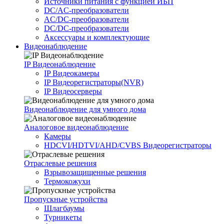
Источники питания c функцией ИБП
DC/AC-преобразователи
AC/DC-преобразователи
DC/DC-преобразователи
Аксессуары и комплектующие
Видеонаблюдение
IP Видеонаблюдение
IP Видеокамеры
IP Видеорегистраторы(NVR)
IP Видеосерверы
Видеонаблюдение для умного дома
Аналоговое видеонаблюдение
Камеры
HDCVI/HDTVI/AHD/CVBS Видеорегистраторы
Отраслевые решения
Взрывозащищенные решения
Термокожухи
Пропускные устройства
Шлагбаумы
Турникеты