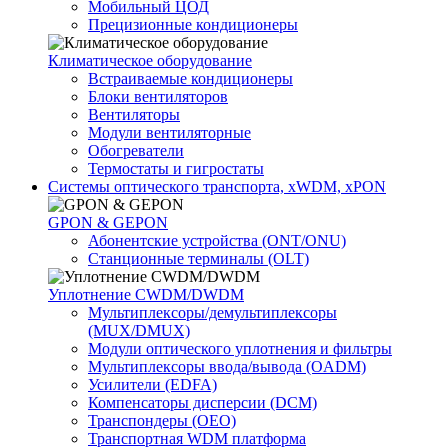
Мобильный ЦОД
Прецизионные кондиционеры
Климатичeское оборудование
Встраиваемые кондиционеры
Блоки вентиляторов
Вентиляторы
Модули вентиляторные
Обогреватели
Термостаты и гигростаты
Системы оптического транспорта, xWDM, xPON
GPON & GEPON
Абонентские устройства (ONT/ONU)
Станционные терминалы (OLT)
Уплотнение CWDM/DWDM
Мультиплексоры/демультиплексоры
(MUX/DMUX)
Модули оптического уплотнения и фильтры
Мультиплексоры ввода/вывода (OADM)
Усилители (EDFA)
Компенсаторы дисперсии (DCM)
Транспондеры (OEO)
Транспортная WDM платформа