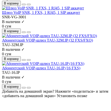
В корзину
Шлюз VoIP SNR, 1 FXS, 1 RJ45, 1 SIP аккаунт
SNR-VG-3001
В наличии ✓
0 сум
В корзину
Абонентский VOIP-шлюз TAU-32М.IP (32 FXS/FXO)
TAU-32М.IP
В наличии ✓
0 сум
В корзину
Абонентский VOIP-шлюз TAU-16.IP (16 FXS)
TAU-16.IP
В наличии ✓
0 сум
В корзину
Добавить на домашний экран?
Нажмите «поделиться» и затем
«добавить на домашний экран»
Установить
позже
На сайте используются cookie и сервисы аналитики для
корректной работы и улучшения качества обслуживания.