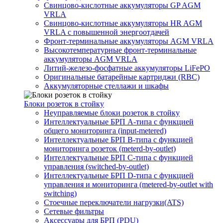
Свинцово-кислотные аккумуляторы GP AGM
VRLA
Свинцово-кислотные аккумуляторы HR AGM
VRLA с повышенной энергоотдачей
Фронт-терминальные аккумуляторы AGM VRLA
Высокотемпературные фронт-терминальные
аккумуляторы AGM VRLA
Литий-железо-фосфатные аккумуляторы LiFePO
Оригинальные батарейные картриджи (RBC)
Аккумуляторные стеллажи и шкафы
Блоки розеток в стойку
Неуправляемые блоки розеток в стойку
Интеллектуальные БРП А-типа с функцией
общего мониторинга (input-metered)
Интеллектуальные БРП B-типа с функцией
мониторинга розеток (meterd-by-outlet)
Интеллектуальные БРП C-типа с функцией
управления (switched-by-outlet)
Интеллектуальные БРП D-типа с функцией
управления и мониторинга (metered-by-outlet with
switching)
Стоечные переключатели нагрузки(ATS)
Сетевые фильтры
Аксессуары для БРП (PDU)