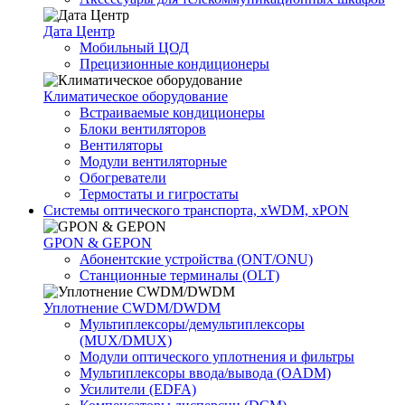
Дата Центр
Мобильный ЦОД
Прецизионные кондиционеры
Климатичeское оборудование
Встраиваемые кондиционеры
Блоки вентиляторов
Вентиляторы
Модули вентиляторные
Обогреватели
Термостаты и гигростаты
Системы оптического транспорта, xWDM, xPON
GPON & GEPON
Абонентские устройства (ONT/ONU)
Станционные терминалы (OLT)
Уплотнение CWDM/DWDM
Мультиплексоры/демультиплексоры
(MUX/DMUX)
Модули оптического уплотнения и фильтры
Мультиплексоры ввода/вывода (OADM)
Усилители (EDFA)