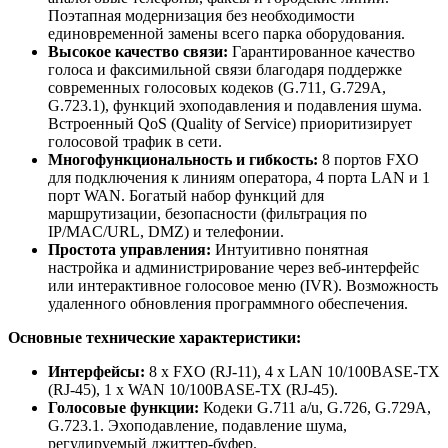
Поэтапная модернизация без необходимости
единовременной замены всего парка оборудования.
Высокое качество связи:
Гарантированное качество
голоса и факсимильной связи благодаря поддержке
современных голосовых кодеков (G.711, G.729A,
G.723.1), функций эхоподавления и подавления шума.
Встроенный QoS (Quality of Service) приоритизирует
голосовой трафик в сети.
Многофункциональность и гибкость:
8 портов FXO
для подключения к линиям оператора, 4 порта LAN и 1
порт WAN. Богатый набор функций для
маршрутизации, безопасности (фильтрация по
IP/MAC/URL, DMZ) и телефонии.
Простота управления:
Интуитивно понятная
настройка и администрирование через веб-интерфейс
или интерактивное голосовое меню (IVR). Возможность
удаленного обновления программного обеспечения.
Основные технические характеристики:
Интерфейсы:
8 x FXO (RJ-11), 4 x LAN 10/100BASE-TX
(RJ-45), 1 x WAN 10/100BASE-TX (RJ-45).
Голосовые функции:
Кодеки G.711 a/u, G.726, G.729A,
G.723.1. Эхоподавление, подавление шума,
регулируемый джиттер-буфер.