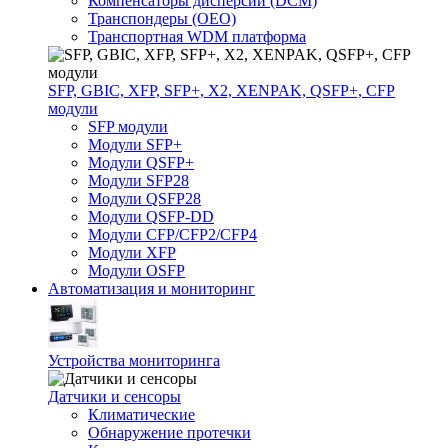
Компенсаторы дисперсии (DCM)
Транспондеры (OEO)
Транспортная WDM платформа
SFP, GBIC, XFP, SFP+, X2, XENPAK, QSFP+, CFP
модули
SFP модули
Модули SFP+
Модули QSFP+
Модули SFP28
Модули QSFP28
Модули QSFP-DD
Модули CFP/CFP2/CFP4
Модули XFP
Модули OSFP
Автоматизация и мониторинг
Устройства мониторинга
Датчики и сенсоры
Климатические
Обнаружение протечки