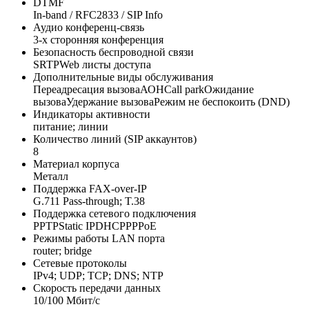
DTMF
In-band / RFC2833 / SIP Info
Аудио конференц-связь
3-х сторонняя конференция
Безопасность беспроводной связи
SRTPWeb листы доступа
Дополнительные виды обслуживания
Переадресация вызоваАОНCall parkОжидание
вызоваУдержание вызоваРежим не беспокоить (DND)
Индикаторы активности
питание; линии
Количество линий (SIP аккаунтов)
8
Материал корпуса
Металл
Поддержка FAX-over-IP
G.711 Pass-through; T.38
Поддержка сетевого подключения
PPTPStatic IPDHCPPPPoE
Режимы работы LAN порта
router; bridge
Сетевые протоколы
IPv4; UDP; TCP; DNS; NTP
Скорость передачи данных
10/100 Мбит/c