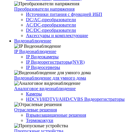
Преобразователи напряжения
Источники питания c функцией ИБП
DC/AC-преобразователи
AC/DC-преобразователи
DC/DC-преобразователи
Аксессуары и комплектующие
Видеонаблюдение
IP Видеонаблюдение
IP Видеокамеры
IP Видеорегистраторы(NVR)
IP Видеосерверы
Видеонаблюдение для умного дома
Аналоговое видеонаблюдение
Камеры
HDCVI/HDTVI/AHD/CVBS Видеорегистраторы
Отраслевые решения
Взрывозащищенные решения
Термокожухи
Пропускные устройства