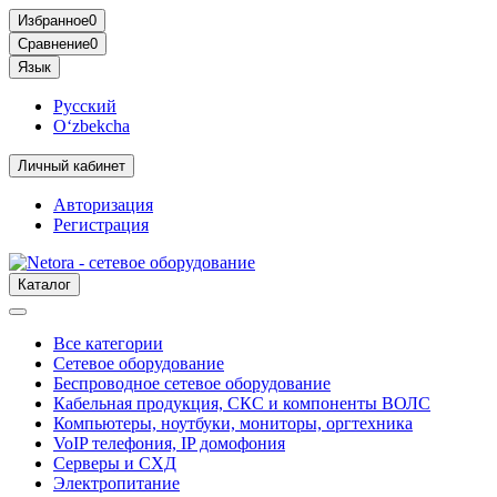
Избранное
0
Сравнение
0
Язык
Русский
O‘zbekcha
Личный кабинет
Авторизация
Регистрация
Каталог
Все категории
Сетевое оборудование
Беспроводное сетевое оборудование
Кабельная продукция, СКС и компоненты ВОЛС
Компьютеры, ноутбуки, мониторы, оргтехника
VoIP телефония, IP домофония
Серверы и СХД
Электропитание