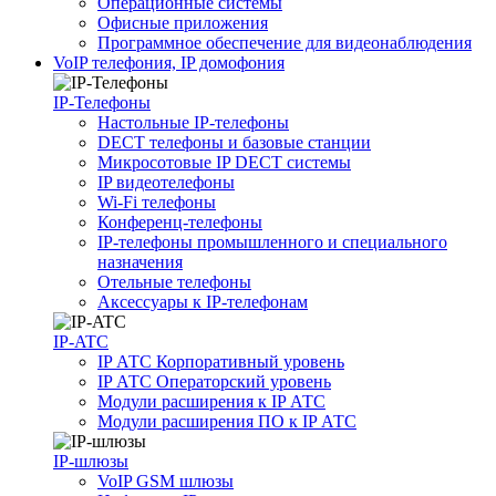
Операционные системы
Офисные приложения
Программное обеспечение для видеонаблюдения
VoIP телефония, IP домофония
IP-Телефоны
Настольные IP-телефоны
DECT телефоны и базовые станции
Микросотовые IP DECT системы
IP видеотелефоны
Wi-Fi телефоны
Конференц-телефоны
IP-телефоны промышленного и специального
назначения
Отельные телефоны
Аксессуары к IP-телефонам
IP-ATC
IP АТС Корпоративный уровень
IP АТС Операторский уровень
Модули расширения к IP АТС
Модули расширения ПО к IP АТС
IP-шлюзы
VoIP GSM шлюзы