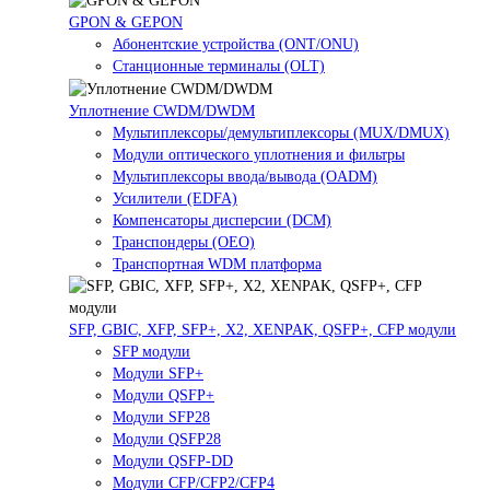
GPON & GEPON
Абонентские устройства (ONT/ONU)
Станционные терминалы (OLT)
Уплотнение CWDM/DWDM
Мультиплексоры/демультиплексоры (MUX/DMUX)
Модули оптического уплотнения и фильтры
Мультиплексоры ввода/вывода (OADM)
Усилители (EDFA)
Компенсаторы дисперсии (DCM)
Транспондеры (OEO)
Транспортная WDM платформа
SFP, GBIC, XFP, SFP+, X2, XENPAK, QSFP+, CFP модули
SFP модули
Модули SFP+
Модули QSFP+
Модули SFP28
Модули QSFP28
Модули QSFP-DD
Модули CFP/CFP2/CFP4