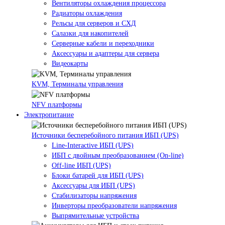
Вентиляторы охлаждения процессора
Радиаторы охлаждения
Рельсы для серверов и СХД
Салазки для накопителей
Серверные кабели и переходники
Аксессуары и адаптеры для сервера
Видеокарты
KVM, Терминалы управления
NFV платформы
Электропитание
Источники бесперебойного питания ИБП (UPS)
Line-Interactive ИБП (UPS)
ИБП с двойным преобразованием (On-line)
Off-line ИБП (UPS)
Блоки батарей для ИБП (UPS)
Аксессуары для ИБП (UPS)
Стабилизаторы напряжения
Инверторы преобразователи напряжения
Выпрямительные устройства