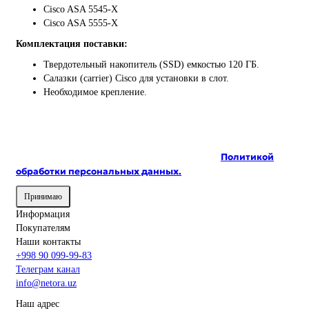
Cisco ASA 5545-X
Cisco ASA 5555-X
Комплектация поставки:
Твердотельный накопитель (SSD) емкостью 120 ГБ.
Салазки (carrier) Cisco для установки в слот.
Необходимое крепление.
На сайте используются cookie и сервисы аналитики для
корректной работы и улучшения качества
обслуживания. Продолжая пользоваться сайтом, вы
соглашаетесь с использованием cookie и с
Политикой
обработки персональных данных.
Принимаю
Информация
Покупателям
Наши контакты
+998 90 099-99-83
Телеграм канал
info@netora.uz
Наш адрес