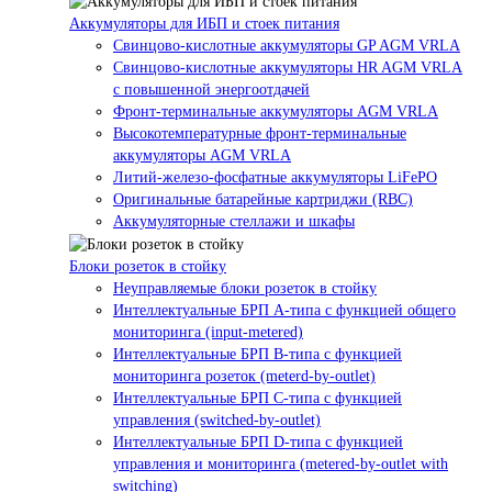
Аккумуляторы для ИБП и стоек питания
Свинцово-кислотные аккумуляторы GP AGM VRLA
Свинцово-кислотные аккумуляторы HR AGM VRLA
с повышенной энергоотдачей
Фронт-терминальные аккумуляторы AGM VRLA
Высокотемпературные фронт-терминальные
аккумуляторы AGM VRLA
Литий-железо-фосфатные аккумуляторы LiFePO
Оригинальные батарейные картриджи (RBC)
Аккумуляторные стеллажи и шкафы
Блоки розеток в стойку
Неуправляемые блоки розеток в стойку
Интеллектуальные БРП А-типа с функцией общего
мониторинга (input-metered)
Интеллектуальные БРП B-типа с функцией
мониторинга розеток (meterd-by-outlet)
Интеллектуальные БРП C-типа с функцией
управления (switched-by-outlet)
Интеллектуальные БРП D-типа с функцией
управления и мониторинга (metered-by-outlet with
switching)