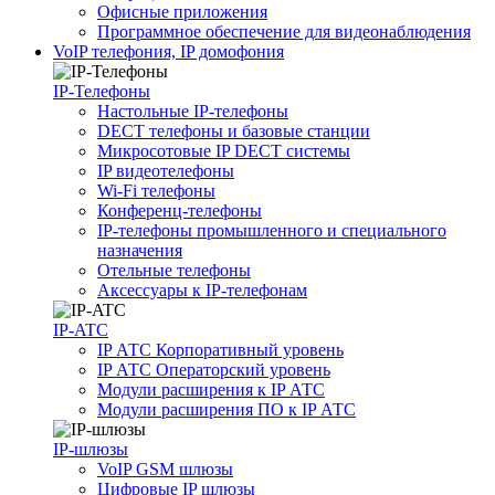
Офисные приложения
Программное обеспечение для видеонаблюдения
VoIP телефония, IP домофония
IP-Телефоны
Настольные IP-телефоны
DECT телефоны и базовые станции
Микросотовые IP DECT системы
IP видеотелефоны
Wi-Fi телефоны
Конференц-телефоны
IP-телефоны промышленного и специального
назначения
Отельные телефоны
Аксессуары к IP-телефонам
IP-ATC
IP АТС Корпоративный уровень
IP АТС Операторский уровень
Модули расширения к IP АТС
Модули расширения ПО к IP АТС
IP-шлюзы
VoIP GSM шлюзы
Цифровые IP шлюзы