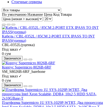
Стоечные серверы
По умолчанию
Название
Цена
Код Товара
Кабель / CBL-0352L / 85CM 2-PORT ETX IPASS TO INT
IPASS(уценка)
CBL-0352L(уценка)
Под заказ ✓
0 сум
Закончился
Корпус Supermicro 8026B-6RF
SM_S8026B-6RF_barebone
Под заказ ✓
0 сум
Закончился
Платформа Supermicro 1U SYS-1029P-WTRT, Два процессора
Intel Xeon Scalable, DDR4, 10x2,5 HDD SATA, 2x10GBase-T