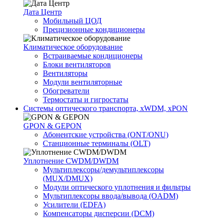
Дата Центр
Мобильный ЦОД
Прецизионные кондиционеры
Климатичeское оборудование
Встраиваемые кондиционеры
Блоки вентиляторов
Вентиляторы
Модули вентиляторные
Обогреватели
Термостаты и гигростаты
Системы оптического транспорта, xWDM, xPON
GPON & GEPON
Абонентские устройства (ONT/ONU)
Станционные терминалы (OLT)
Уплотнение CWDM/DWDM
Мультиплексоры/демультиплексоры
(MUX/DMUX)
Модули оптического уплотнения и фильтры
Мультиплексоры ввода/вывода (OADM)
Усилители (EDFA)
Компенсаторы дисперсии (DCM)