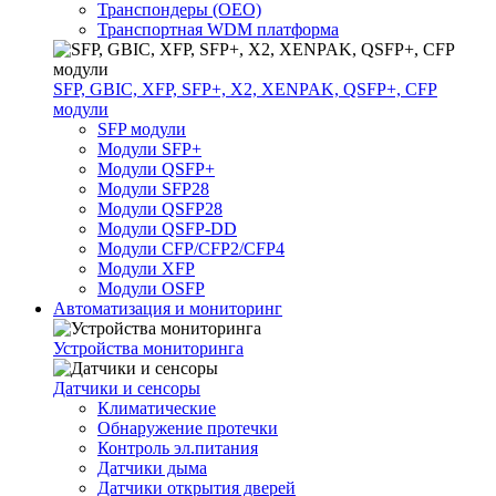
Транспондеры (OEO)
Транспортная WDM платформа
SFP, GBIC, XFP, SFP+, X2, XENPAK, QSFP+, CFP
модули
SFP модули
Модули SFP+
Модули QSFP+
Модули SFP28
Модули QSFP28
Модули QSFP-DD
Модули CFP/CFP2/CFP4
Модули XFP
Модули OSFP
Автоматизация и мониторинг
Устройства мониторинга
Датчики и сенсоры
Климатические
Обнаружение протечки
Контроль эл.питания
Датчики дыма
Датчики открытия дверей