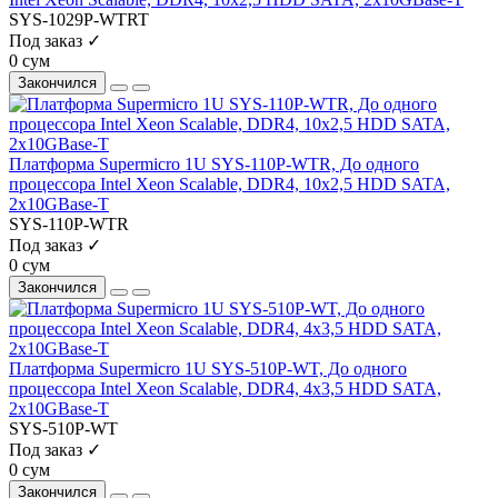
SYS-1029P-WTRT
Под заказ ✓
0 сум
Закончился
Платформа Supermicro 1U SYS-110P-WTR, До одного
процессора Intel Xeon Scalable, DDR4, 10x2,5 HDD SATA,
2x10GBase-T
SYS-110P-WTR
Под заказ ✓
0 сум
Закончился
Платформа Supermicro 1U SYS-510P-WT, До одного
процессора Intel Xeon Scalable, DDR4, 4x3,5 HDD SATA,
2x10GBase-T
SYS-510P-WT
Под заказ ✓
0 сум
Закончился