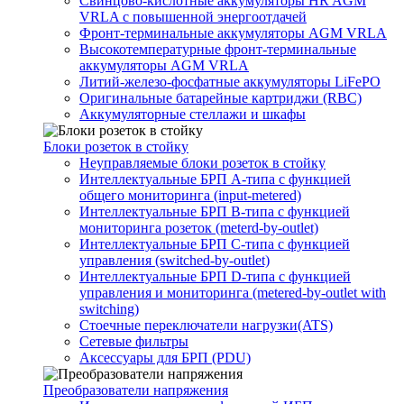
Свинцово-кислотные аккумуляторы HR AGM
VRLA с повышенной энергоотдачей
Фронт-терминальные аккумуляторы AGM VRLA
Высокотемпературные фронт-терминальные
аккумуляторы AGM VRLA
Литий-железо-фосфатные аккумуляторы LiFePO
Оригинальные батарейные картриджи (RBC)
Аккумуляторные стеллажи и шкафы
Блоки розеток в стойку
Неуправляемые блоки розеток в стойку
Интеллектуальные БРП А-типа с функцией
общего мониторинга (input-metered)
Интеллектуальные БРП B-типа с функцией
мониторинга розеток (meterd-by-outlet)
Интеллектуальные БРП C-типа с функцией
управления (switched-by-outlet)
Интеллектуальные БРП D-типа с функцией
управления и мониторинга (metered-by-outlet with
switching)
Стоечные переключатели нагрузки(ATS)
Сетевые фильтры
Аксессуары для БРП (PDU)
Преобразователи напряжения