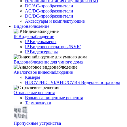
Источники питания c функцией ИБП
DC/AC-преобразователи
AC/DC-преобразователи
DC/DC-преобразователи
Аксессуары и комплектующие
Видеонаблюдение
IP Видеонаблюдение
IP Видеокамеры
IP Видеорегистраторы(NVR)
IP Видеосерверы
Видеонаблюдение для умного дома
Аналоговое видеонаблюдение
Камеры
HDCVI/HDTVI/AHD/CVBS Видеорегистраторы
Отраслевые решения
Взрывозащищенные решения
Термокожухи
Пропускные устройства