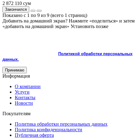
2 872 110 сум
Закончился
Показано с 1 по 9 из 9 (всего 1 страниц)
Добавить на домашний экран?
Нажмите «поделиться» и затем
«добавить на домашний экран»
Установить
позже
На сайте используются cookie и сервисы аналитики для
корректной работы и улучшения качества обслуживания.
Продолжая пользоваться сайтом, вы соглашаетесь с
использованием cookie и с
Политикой обработки персональных
данных.
Принимаю
Информация
О компании
Услуги
Контакты
Новости
Покупателям
Политика обработки персональных данных
Политика конфиденциальности
Публичная оферта