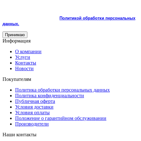
На сайте используются cookie и сервисы аналитики для
корректной работы и улучшения качества обслуживания.
Продолжая пользоваться сайтом, вы соглашаетесь с
использованием cookie и с
Политикой обработки персональных
данных.
Принимаю
Информация
О компании
Услуги
Контакты
Новости
Покупателям
Политика обработки персональных данных
Политика конфиденциальности
Публичная оферта
Условия доставки
Условия оплаты
Положение о гарантийном обслуживании
Производители
Наши контакты