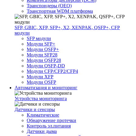
Компенсаторы дисперсии (DCM)
Транспондеры (OEO)
Транспортная WDM платформа
SFP, GBIC, XFP, SFP+, X2, XENPAK, QSFP+, CFP
модули
SFP модули
Модули SFP+
Модули QSFP+
Модули SFP28
Модули QSFP28
Модули QSFP-DD
Модули CFP/CFP2/CFP4
Модули XFP
Модули OSFP
Автоматизация и мониторинг
Устройства мониторинга
Датчики и сенсоры
Климатические
Обнаружение протечки
Контроль эл.питания
Датчики дыма