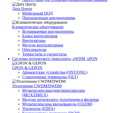
Дата Центр
Мобильный ЦОД
Прецизионные кондиционеры
Климатичeское оборудование
Встраиваемые кондиционеры
Блоки вентиляторов
Вентиляторы
Модули вентиляторные
Обогреватели
Термостаты и гигростаты
Системы оптического транспорта, xWDM, xPON
GPON & GEPON
Абонентские устройства (ONT/ONU)
Станционные терминалы (OLT)
Уплотнение CWDM/DWDM
Мультиплексоры/демультиплексоры
(MUX/DMUX)
Модули оптического уплотнения и фильтры
Мультиплексоры ввода/вывода (OADM)
Усилители (EDFA)