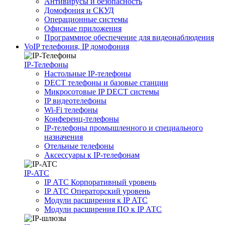
Антивирусы и безопасность
Домофония и СКУД
Операционные системы
Офисные приложения
Программное обеспечение для видеонаблюдения
VoIP телефония, IP домофония
IP-Телефоны
Настольные IP-телефоны
DECT телефоны и базовые станции
Микросотовые IP DECT системы
IP видеотелефоны
Wi-Fi телефоны
Конференц-телефоны
IP-телефоны промышленного и специального
назначения
Отельные телефоны
Аксессуары к IP-телефонам
IP-ATC
IP АТС Корпоративный уровень
IP АТС Операторский уровень
Модули расширения к IP АТС
Модули расширения ПО к IP АТС