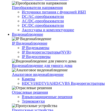
Преобразователи напряжения
Источники питания c функцией ИБП
DC/AC-преобразователи
AC/DC-преобразователи
DC/DC-преобразователи
Аксессуары и комплектующие
Видеонаблюдение
IP Видеонаблюдение
IP Видеокамеры
IP Видеорегистраторы(NVR)
IP Видеосерверы
Видеонаблюдение для умного дома
Аналоговое видеонаблюдение
Камеры
HDCVI/HDTVI/AHD/CVBS Видеорегистраторы
Отраслевые решения
Взрывозащищенные решения
Термокожухи
Пропускные устройства