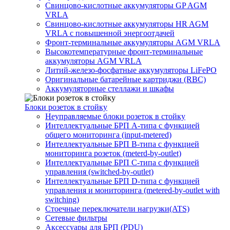
Свинцово-кислотные аккумуляторы GP AGM
VRLA
Свинцово-кислотные аккумуляторы HR AGM
VRLA с повышенной энергоотдачей
Фронт-терминальные аккумуляторы AGM VRLA
Высокотемпературные фронт-терминальные
аккумуляторы AGM VRLA
Литий-железо-фосфатные аккумуляторы LiFePO
Оригинальные батарейные картриджи (RBC)
Аккумуляторные стеллажи и шкафы
Блоки розеток в стойку
Неуправляемые блоки розеток в стойку
Интеллектуальные БРП А-типа с функцией
общего мониторинга (input-metered)
Интеллектуальные БРП B-типа с функцией
мониторинга розеток (meterd-by-outlet)
Интеллектуальные БРП C-типа с функцией
управления (switched-by-outlet)
Интеллектуальные БРП D-типа с функцией
управления и мониторинга (metered-by-outlet with
switching)
Стоечные переключатели нагрузки(ATS)
Сетевые фильтры
Аксессуары для БРП (PDU)