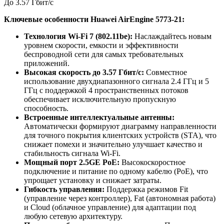
До 3.57 Гбит/с
Ключевые особенности Huawei AirEngine 5773-21:
Технология Wi-Fi 7 (802.11be):
Наслаждайтесь новым
уровнем скорости, емкости и эффективности
беспроводной сети для самых требовательных
приложений.
Высокая скорость до 3.57 Гбит/с:
Совместное
использование двухдиапазонного сигнала 2.4 ГГц и 5
ГГц с поддержкой 4 пространственных потоков
обеспечивает исключительную пропускную
способность.
Встроенные интеллектуальные антенны:
Автоматически формируют диаграмму направленности
для точного покрытия клиентских устройств (STA), что
снижает помехи и значительно улучшает качество и
стабильность сигнала Wi-Fi.
Мощный порт 2.5GE PoE:
Высокоскоростное
подключение и питание по одному кабелю (PoE), что
упрощает установку и снижает затраты.
Гибкость управления:
Поддержка режимов Fit
(управление через контроллер), Fat (автономная работа)
и Cloud (облачное управление) для адаптации под
любую сетевую архитектуру.