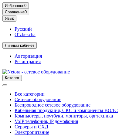
Избранное
0
Сравнение
0
Язык
Русский
O‘zbekcha
Личный кабинет
Авторизация
Регистрация
Каталог
Все категории
Сетевое оборудование
Беспроводное сетевое оборудование
Кабельная продукция, СКС и компоненты ВОЛС
Компьютеры, ноутбуки, мониторы, оргтехника
VoIP телефония, IP домофония
Серверы и СХД
Электропитание