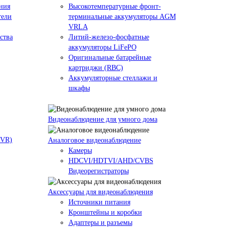
ния
Высокотемпературные фронт-
тели
терминальные аккумуляторы AGM
VRLA
ства
Литий-железо-фосфатные
аккумуляторы LiFePO
Оригинальные батарейные
картриджи (RBC)
Аккумуляторные стеллажи и
шкафы
Видеонаблюдение для умного дома
NVR)
Аналоговое видеонаблюдение
Камеры
HDCVI/HDTVI/AHD/CVBS
Видеорегистраторы
Аксессуары для видеонаблюдения
Источники питания
Кронштейны и коробки
Адаптеры и разъемы