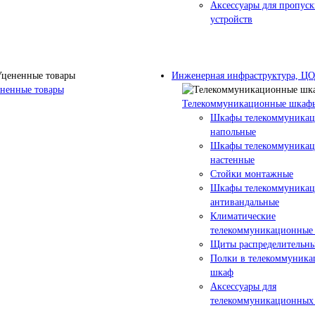
Аксессуары для пропус
устройств
Инженерная инфраструктура, Ц
ненные товары
Телекоммуникационные шкаф
Шкафы телекоммуника
напольные
Шкафы телекоммуника
настенные
Стойки монтажные
Шкафы телекоммуника
антивандальные
Климатические
телекоммуникационные
Щиты распределительны
Полки в телекоммуник
шкаф
Аксессуары для
телекоммуникационных