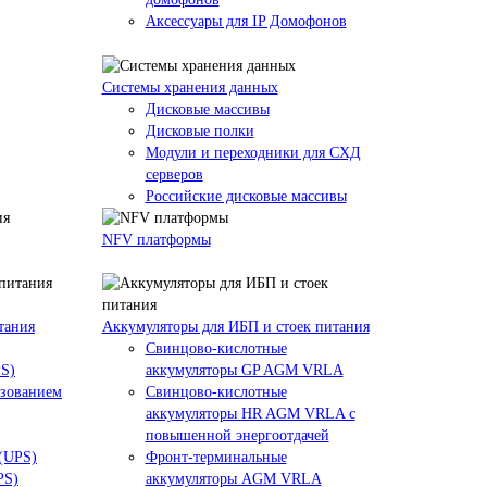
Аксессуары для IP Домофонов
Системы хранения данных
Дисковые массивы
Дисковые полки
Модули и переходники для СХД
серверов
Российские дисковые массивы
NFV платформы
тания
Аккумуляторы для ИБП и стоек питания
Свинцово-кислотные
PS)
аккумуляторы GP AGM VRLA
азованием
Свинцово-кислотные
аккумуляторы HR AGM VRLA с
повышенной энергоотдачей
 (UPS)
Фронт-терминальные
PS)
аккумуляторы AGM VRLA