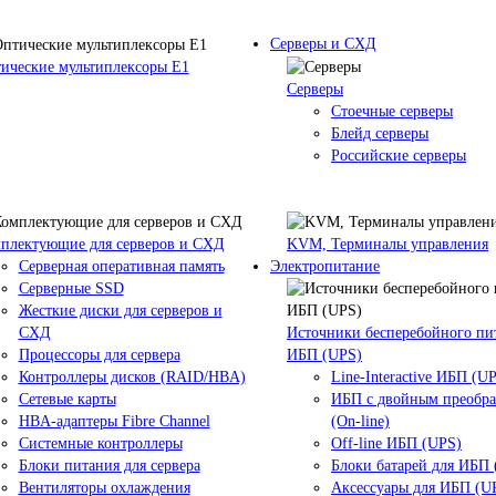
Серверы и СХД
ические мультиплексоры Е1
Серверы
Стоечные серверы
Блейд серверы
Российские серверы
плектующие для серверов и СХД
KVM, Терминалы управления
Серверная оперативная память
Электропитание
Серверные SSD
Жесткие диски для серверов и
СХД
Источники бесперебойного пи
Процессоры для сервера
ИБП (UPS)
Контроллеры дисков (RAID/HBA)
Line-Interactive ИБП (U
Сетевые карты
ИБП с двойным преобр
HBA-адаптеры Fibre Channel
(On-line)
Системные контроллеры
Off-line ИБП (UPS)
Блоки питания для сервера
Блоки батарей для ИБП
Вентиляторы охлаждения
Аксессуары для ИБП (U