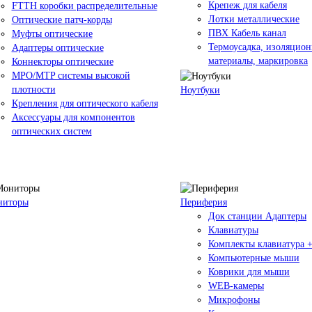
Крепеж для кабеля
FTTH коробки распределительные
Лотки металлические
Оптические патч-корды
ПВХ Кабель канал
Муфты оптические
Термоусадка, изоляцио
Адаптеры оптические
материалы, маркировка
Коннекторы оптические
MPO/MTP системы высокой
плотности
Ноутбуки
Крепления для оптического кабеля
Аксессуары для компонентов
оптических систем
ниторы
Периферия
Док станции Адаптеры
Клавиатуры
Комплекты клавиатура 
Компьютерные мыши
Коврики для мыши
WEB-камеры
Микрофоны