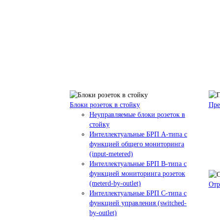
Блоки розеток в стойку
Пре
Неуправляемые блоки розеток в
стойку
Интеллектуальные БРП А-типа с
функцией общего мониторинга
(input-metered)
Интеллектуальные БРП B-типа с
функцией мониторинга розеток
(meterd-by-outlet)
Отр
Интеллектуальные БРП C-типа с
функцией управления (switched-
by-outlet)