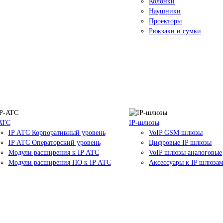
Колонки
Наушники
Проекторы
Рюкзаки и сумки
ATC
IP-шлюзы
IP АТС Корпоративный уровень
VoIP GSM шлюзы
IP АТС Операторский уровень
Цифровые IP шлюзы
Модули расширения к IP АТС
VoIP шлюзы аналоговые
Модули расширения ПО к IP АТС
Аксессуары к IP шлюза