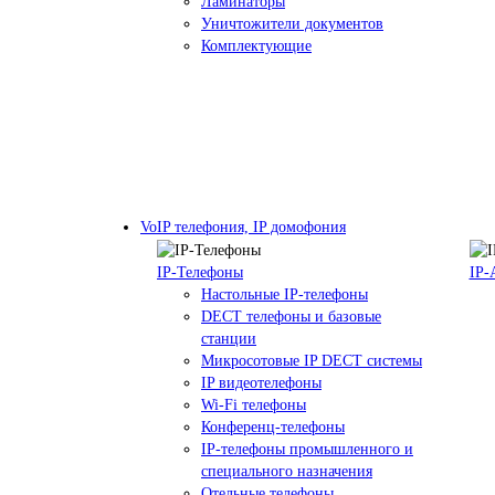
Ламинаторы
Уничтожители документов
Комплектующие
VoIP телефония, IP домофония
IP-Телефоны
IP-
Настольные IP-телефоны
DECT телефоны и базовые
станции
Микросотовые IP DECT системы
IP видеотелефоны
Wi-Fi телефоны
Конференц-телефоны
IP-телефоны промышленного и
специального назначения
Отельные телефоны