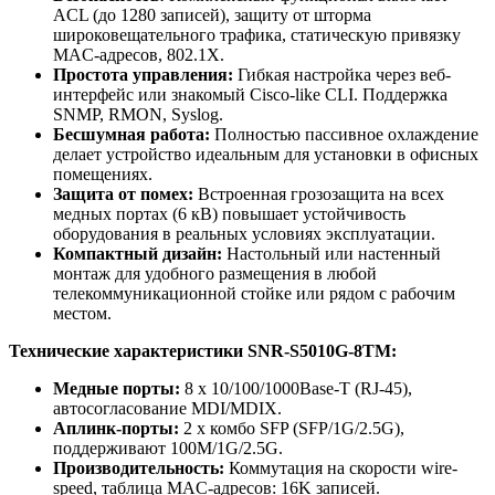
ACL (до 1280 записей), защиту от шторма
широковещательного трафика, статическую привязку
MAC-адресов, 802.1X.
Простота управления:
Гибкая настройка через веб-
интерфейс или знакомый Cisco-like CLI. Поддержка
SNMP, RMON, Syslog.
Бесшумная работа:
Полностью пассивное охлаждение
делает устройство идеальным для установки в офисных
помещениях.
Защита от помех:
Встроенная грозозащита на всех
медных портах (6 кВ) повышает устойчивость
оборудования в реальных условиях эксплуатации.
Компактный дизайн:
Настольный или настенный
монтаж для удобного размещения в любой
телекоммуникационной стойке или рядом с рабочим
местом.
Технические характеристики SNR-S5010G-8TM:
Медные порты:
8 x 10/100/1000Base-T (RJ-45),
автосогласование MDI/MDIX.
Аплинк-порты:
2 x комбо SFP (SFP/1G/2.5G),
поддерживают 100M/1G/2.5G.
Производительность:
Коммутация на скорости wire-
speed, таблица MAC-адресов: 16K записей.