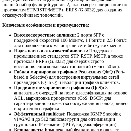
полный набор функций уровня 2, включая резервирование по
протоколам STP/RSTP/MSTP и ERPS (G.8032) для создания
отказоустойчивых топологий.
Ключевые особенности и преимущества:
Высокоскоростные аплинки:
2 порта SFP с
поддержкой скоростей 100 Мбит/с, 1 Гбит/с и 2.5 Гбит/с
для подключения к магистрали сети без «узких мест».
Надежность и отказоустойчивость:
Поддержка
промышленных стандартов STP, RSTP, MSTP, а также
протокола ERPS (G.8032) для сверхбыстрого
восстановления кольцевых топологий (менее 50 мс).
Гибкая маркировка трафика:
Реализация QinQ (Port-
based и Selective) для построения виртуальных сетей
провайдеров (Q-in-Q) и изоляции трафика клиентов.
Продвинутое управление трафиком (QoS):
8
аппаратных очередей на порт, классификация на основе
ACL, маркировка приоритетов (CoS, DSCP) для
гарантированного качества обслуживания голоса, видео
и критичного трафика.
Эффективный multicast:
Поддержка IGMP Snooping
v1/v2/v3 и до 512 multicast-групп для оптимизации
группового IP-вещания (IPTV, видеоконференции).
Безопасность:
Комплексный функционал включает