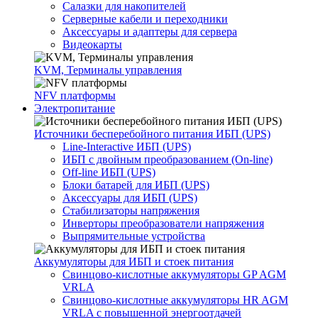
Салазки для накопителей
Серверные кабели и переходники
Аксессуары и адаптеры для сервера
Видеокарты
KVM, Терминалы управления
NFV платформы
Электропитание
Источники бесперебойного питания ИБП (UPS)
Line-Interactive ИБП (UPS)
ИБП с двойным преобразованием (On-line)
Off-line ИБП (UPS)
Блоки батарей для ИБП (UPS)
Аксессуары для ИБП (UPS)
Стабилизаторы напряжения
Инверторы преобразователи напряжения
Выпрямительные устройства
Аккумуляторы для ИБП и стоек питания
Свинцово-кислотные аккумуляторы GP AGM
VRLA
Свинцово-кислотные аккумуляторы HR AGM
VRLA с повышенной энергоотдачей