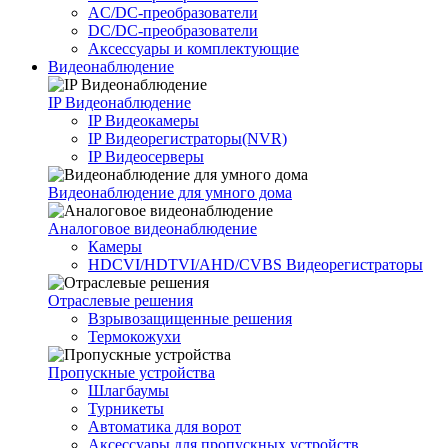
AC/DC-преобразователи
DC/DC-преобразователи
Аксессуары и комплектующие
Видеонаблюдение
IP Видеонаблюдение
IP Видеокамеры
IP Видеорегистраторы(NVR)
IP Видеосерверы
Видеонаблюдение для умного дома
Аналоговое видеонаблюдение
Камеры
HDCVI/HDTVI/AHD/CVBS Видеорегистраторы
Отраслевые решения
Взрывозащищенные решения
Термокожухи
Пропускные устройства
Шлагбаумы
Турникеты
Автоматика для ворот
Аксессуары для пропускных устройств