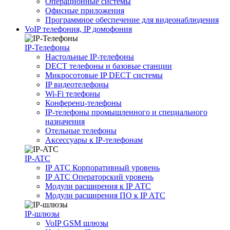
Операционные системы
Офисные приложения
Программное обеспечение для видеонаблюдения
VoIP телефония, IP домофония
IP-Телефоны
Настольные IP-телефоны
DECT телефоны и базовые станции
Микросотовые IP DECT системы
IP видеотелефоны
Wi-Fi телефоны
Конференц-телефоны
IP-телефоны промышленного и специального
назначения
Отельные телефоны
Аксессуары к IP-телефонам
IP-ATC
IP АТС Корпоративный уровень
IP АТС Операторский уровень
Модули расширения к IP АТС
Модули расширения ПО к IP АТС
IP-шлюзы
VoIP GSM шлюзы