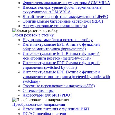
Фронт-терминальные аккумуляторы AGM VRLA
Высокотемпературные фронт-терминальные
аккумуляторы AGM VRLA
Литий-железо-фосфатные аккумуляторы LiFePO
Оригинальные батарейные картриджи (RBC)
Аккумуляторные стеллажи и шкафы
Блоки розеток в стойку
Неуправляемые блоки розеток в стойку
Интеллектуальные БРП А-типа с функцией
общего мониторинга (input-metered)
Интеллектуальные БРП B-типа с функцией
мониторинга розеток (meterd-by-outlet)
Интеллектуальные БРП C-типа с функцией
управления (switched-by-outlet)
Интеллектуальные БРП D-типа с функцией
управления и мониторинга (metered-by-outlet with
switching)
Стоечные переключатели нагрузки(ATS)
Сетевые фильтры
Аксессуары для БРП (PDU)
Преобразователи напряжения
Источники питания c функцией ИБП
DC/AC-преобразователи