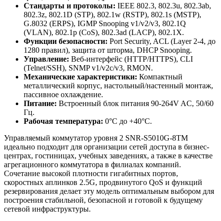
Стандарты и протоколы:
IEEE 802.3, 802.3u, 802.3ab,
802.3z, 802.1D (STP), 802.1w (RSTP), 802.1s (MSTP),
G.8032 (ERPS), IGMP Snooping v1/v2/v3, 802.1Q
(VLAN), 802.1p (CoS), 802.3ad (LACP), 802.1X.
Функции безопасности:
Port Security, ACL (Layer 2-4, до
1280 правил), защита от шторма, DHCP Snooping.
Управление:
Веб-интерфейс (HTTP/HTTPS), CLI
(Telnet/SSH), SNMP v1/v2c/v3, RMON.
Механические характеристики:
Компактный
металлический корпус, настольный/настенный монтаж,
пассивное охлаждение.
Питание:
Встроенный блок питания 90-264V AC, 50/60
Гц.
Рабочая температура:
0°C до +40°C.
Управляемый коммутатор уровня 2 SNR-S5010G-8TM
идеально подходит для организации сетей доступа в бизнес-
центрах, гостиницах, учебных заведениях, а также в качестве
агрегационного коммутатора в филиалах компаний.
Сочетание высокой плотности гигабитных портов,
скоростных аплинков 2.5G, продвинутого QoS и функций
резервирования делает эту модель оптимальным выбором для
построения стабильной, безопасной и готовой к будущему
сетевой инфраструктуры.