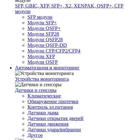
SFP, GBIC, XFP, SFP+, X2, XENPAK, QSFP+, CFP
модули
SFP модули
Модули SFP+
Модули QSFP+
Модули SFP28
Модули QSFP28
Модули QSFP-DD
Модули CFP/CFP2/CFP4
Модули XFP
Модули OSFP
Автоматизация и мониторинг
Устройства мониторинга
Датчики и сенсоры
Климатические
Обнаружение протечки
Контроль эл.питания
Датчики дыма
Датчики открытия дверей
Датчики движения
Датчики удара/вибрации
Другое