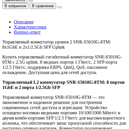
В избранное
В сравнение
Описание
Характеристики
Вопрос-ответ
Управляемый коммутатор уровня 2 SNR-S5010G-8TM:
8x1GbE и 2x1/2.5Gb SFP Uplink
Купить управляемый гигабитный коммутатор SNR-S5010G-
8TM с 2.5G uplink. 8 медных портов 1 Гбит/с, 2 SFP-порта
1/2.5 Гбит/с, поддержка ERPS, QinQ, QoS, пассивное
охлаждение. Доступная цена для сетей доступа.
Управляемый L2 коммутатор SNR-S5010G-8TM: 8 портов
1GbE и 2 порта 1/2.5Gb SFP
Управляемый коммутатор SNR-S5010G-8TM — это
экономичное и надежное решение для построения
современных сетей доступа и агрегации. Устройство
оснащено восемью медными портами 10/100/1000 Мбит/с и
двумя комбо-портами SFP 1/2.5 Гбит/с для высокоскоростного
аплинка, что обеспечивает запас пропускной способности для
растущих сетевых нагрузок. Коммутатор поддерживает