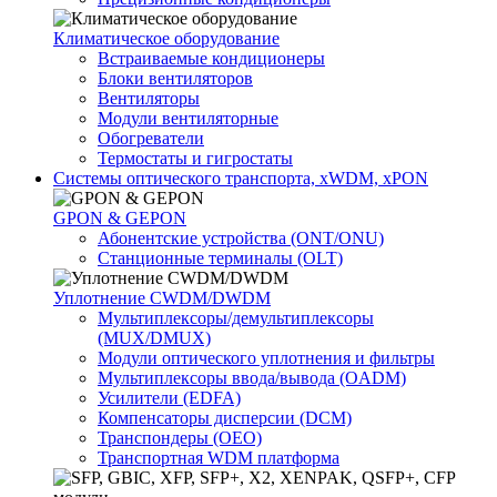
Климатичeское оборудование
Встраиваемые кондиционеры
Блоки вентиляторов
Вентиляторы
Модули вентиляторные
Обогреватели
Термостаты и гигростаты
Системы оптического транспорта, xWDM, xPON
GPON & GEPON
Абонентские устройства (ONT/ONU)
Станционные терминалы (OLT)
Уплотнение CWDM/DWDM
Мультиплексоры/демультиплексоры
(MUX/DMUX)
Модули оптического уплотнения и фильтры
Мультиплексоры ввода/вывода (OADM)
Усилители (EDFA)
Компенсаторы дисперсии (DCM)
Транспондеры (OEO)
Транспортная WDM платформа