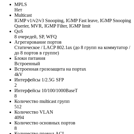
MPLS
Нет
Multicast
IGMP v1/v2/v3 Snooping, IGMP Fast leave, IGMP Snooping
Querier, MVR, IGMP Filter, IGMP limit
QoS
8 очередей, SP, WFQ
Агрегирование портов
Статическое / LACP 802.1ax (до 8 групп на коммутатор /
до 8 портов в группе)
Блоки питания
Встроенный
Встроенная грозозащита на портах
4kV
Интерфейсы 1/2.5G SFP
2
Интерфейсы 10/100/1000BaseT
8
Количество multicast групп
512
Количество VLAN
4094
Количество основных портов
8
Количество правил ACL