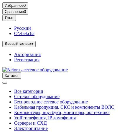
Избранное
0
Сравнение
0
Язык
Русский
O‘zbekcha
Личный кабинет
Авторизация
Регистрация
Каталог
Все категории
Сетевое оборудование
Беспроводное сетевое оборудование
Кабельная продукция, СКС и компоненты ВОЛС
Компьютеры, ноутбуки, мониторы, оргтехника
VoIP телефония, IP домофония
Серверы и СХД
Электропитание