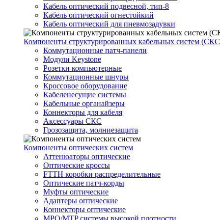
Кабель оптический подвесной, тип-8
Кабель оптический огнестойкий
Кабель оптический для пневмозадувки
Компоненты структурированных кабельных систем (СКС
Коммутационные патч-панели
Модули Keystone
Розетки компьютерные
Коммутационные шнуры
Кроссовое оборудование
Кабеленесущие системы
Кабельные органайзеры
Коннекторы для кабеля
Аксессуары СКС
Грозозащита, молниезащита
Компоненты оптических систем
Аттенюаторы оптические
Оптические кроссы
FTTH коробки распределительные
Оптические патч-корды
Муфты оптические
Адаптеры оптические
Коннекторы оптические
MPO/MTP системы высокой плотности