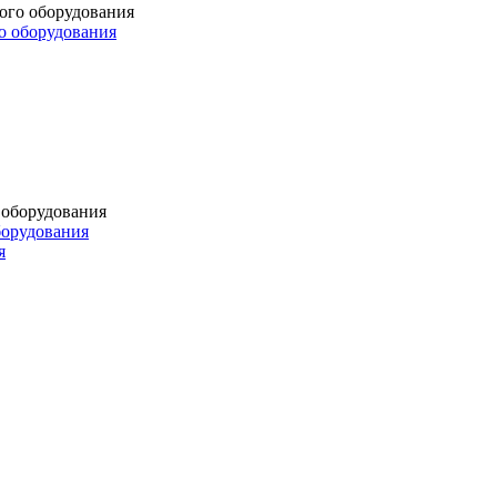
о оборудования
борудования
я